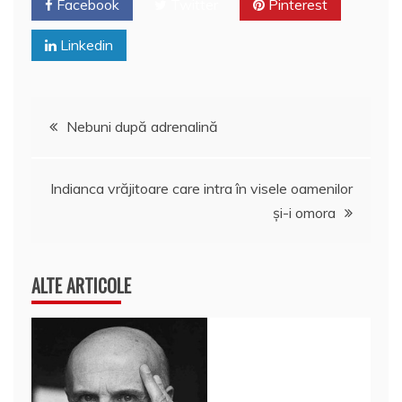
Facebook
Twitter
Pinterest
Linkedin
Navigare
Nebuni după adrenalină
în
Indianca vrăjitoare care intra în visele oamenilor
articole
şi-i omora
ALTE ARTICOLE