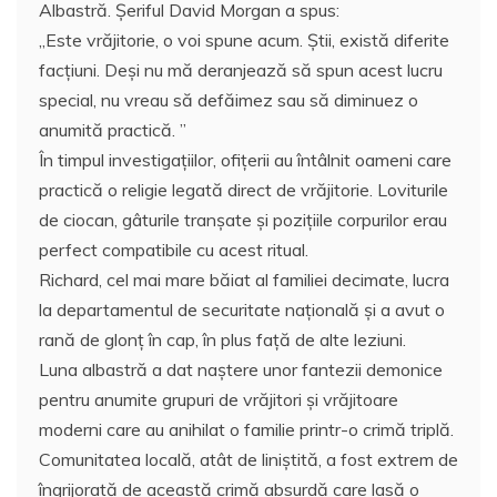
Albastră. Şeriful David Morgan a spus:
„Este vrăjitorie, o voi spune acum. Știi, există diferite
facțiuni. Deși nu mă deranjează să spun acest lucru
special, nu vreau să defăimez sau să diminuez o
anumită practică. ”
În timpul investigațiilor, ofițerii au întâlnit oameni care
practică o religie legată direct de vrăjitorie. Loviturile
de ciocan, gâturile tranşate și pozițiile corpurilor erau
perfect compatibile cu acest ritual.
Richard, cel mai mare băiat al familiei decimate, lucra
la departamentul de securitate națională și a avut o
rană de glonț în cap, în plus față de alte leziuni.
Luna albastră a dat naștere unor fantezii demonice
pentru anumite grupuri de vrăjitori și vrăjitoare
moderni care au anihilat o familie printr-o crimă triplă.
Comunitatea locală, atât de liniştită, a fost extrem de
îngrijorată de această crimă absurdă care lasă o