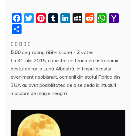
F
T
Pi
T
Li
M
R
W
Y
a
w
nt
u
n
y
e
h
a
P
c
itt
er
m
k
S
d
at
h
a
e
er
e
bl
e
p
di
s
o
rt
5.00
avg. rating (
99
% score) -
2
votes
b
st
r
dI
a
t
A
o
aj
La 31 iulie 2015, a existat un fenomen astronomic
o
n
c
p
M
e
destul de rar: o Lună Albastră. In timpul acestui
o
e
p
ai
a
eveniment neobișnuit, oamenii din statul Florida din
k
l
z
SUA au avut posibilitatea de a se deda la ritualuri
macabre de magie neagră.
ă