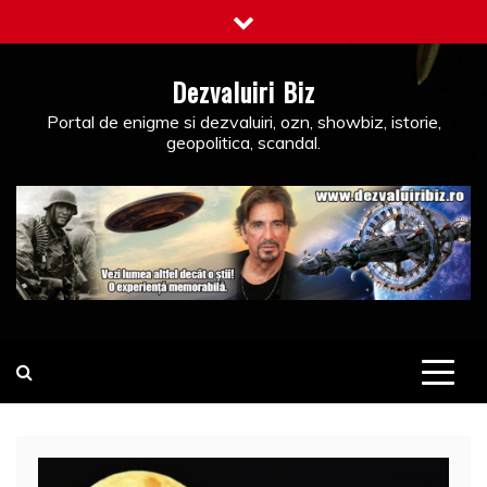
Skip
to
content
Dezvaluiri Biz
Portal de enigme si dezvaluiri, ozn, showbiz, istorie,
geopolitica, scandal.