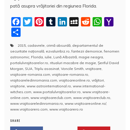
pată asupra vrăjitoriei din regiunea Florida.
F
T
Pi
T
Li
M
R
W
Y
a
w
nt
u
n
y
e
h
a
P
c
itt
er
m
k
S
d
at
h
a
2015
,
cadavrele
,
crimă absurdă
,
departamentul de
e
er
e
bl
e
p
di
s
o
rt
securitate națională
,
ezvaluiribiz.ro
,
fantezii demonice
,
fenomen
b
st
r
dI
a
t
A
o
aj
astronomic
,
Florida
,
iulie
,
Lună Albastră
,
magie neagra
,
portalulvrajitoarelor.ro
,
ritualuri macabre de magie
,
Şeriful David
o
n
c
p
M
e
Morgan
,
SUA
,
Triplu asasinat
,
Voncile Smith
,
vrajitoare
,
o
e
p
ai
vrajitoare-romania.com
,
vrajitoare-romania.ro
,
a
vrajitoareledinromania.com
,
vrajitoareonline.ro
,
vrăjitori
,
k
l
z
vrajitorie
,
www.astrointernational.ro
,
www.international-
witches.com
,
www.portalulvrajitoarelor.ro
,
www.vrajitoare-
ă
online.com
,
www.vrajitoareclub.com
,
www.vrajitoareclub.ro
,
www.vrajitoareledinromania.ro
,
www.vrajitoareonline.ro/
,
www.vrajitoarero.com
,
www.vrajitoarero.ro
SHARE