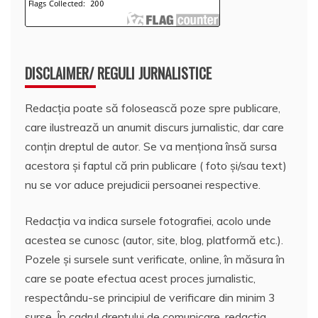
DISCLAIMER/ REGULI JURNALISTICE
Redacția poate să folosească poze spre publicare,
care ilustrează un anumit discurs jurnalistic, dar care
conțin dreptul de autor. Se va menționa însă sursa
acestora și faptul că prin publicare ( foto și/sau text)
nu se vor aduce prejudicii persoanei respective.
Redacția va indica sursele fotografiei, acolo unde
acestea se cunosc (autor, site, blog, platformă etc.).
Pozele și sursele sunt verificate, online, în măsura în
care se poate efectua acest proces jurnalistic,
respectându-se principiul de verificare din minim 3
surse. În cadrul dreptului de comunicare, redacția