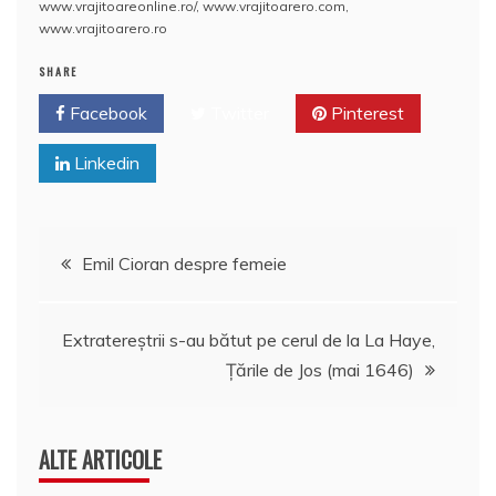
www.vrajitoareonline.ro/
,
www.vrajitoarero.com
,
www.vrajitoarero.ro
SHARE
Facebook
Twitter
Pinterest
Linkedin
Navigare
Emil Cioran despre femeie
în
Extratereştrii s-au bătut pe cerul de la La Haye,
articole
Ţările de Jos (mai 1646)
ALTE ARTICOLE