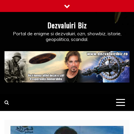
Skip
to
content
Dezvaluiri Biz
Portal de enigme si dezvaluiri, ozn, showbiz, istorie,
geopolitica, scandal.