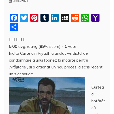
20/07/2021
F
T
Pi
T
Li
M
R
W
Y
a
w
nt
u
n
y
e
h
a
P
c
itt
er
m
k
S
d
at
h
a
e
er
e
bl
e
p
di
s
o
rt
5.00
avg. rating (
99
% score) -
1
vote
b
st
r
dI
a
t
A
o
aj
Înalta Curte din Riyadh a anulat verdictul de
o
n
c
p
M
e
condamnare a unui libanez la moarte pentru
o
e
p
ai
a
„vrăjitorie”, şi a ordonat un nou proces, a scris recent
k
l
z
un ziar saudit.
ă
Curtea
a
hotărât
că