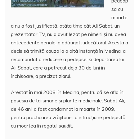
pedeap
sa cu
moarte
a nu a fost justificată, atâta timp cât Ali Sabat, un
prezentator TV, nu a avut lezat pe nimeni şi nu avea
antecedente penale, a adăugat judecătorul. Acesta a
decis să trimită cauza la o altă instanţă în Medina, a
recomandat o reducere a pedepsei şi deportarea lui
Ali Sabat, care a petrecut deja 30 de luni în
închisoare, a precizat ziarul.
Arestat în mai 2008, în Medina, pentru că se afla în
posesia de talismane şi plante medicinale, Sabat Ali,
de 46 ani, a fost condamnat la moarte în 2009,
pentru practicarea vrăjitoriei, o infracţiune pedepsită
cu moartea în regatul saudit.