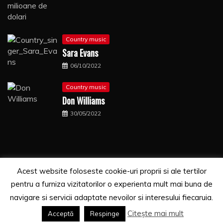
Country music
Sara Evans
06/10/2022
Country music
Don Williams
30/05/2022
Acest website foloseste cookie-uri proprii si ale tertilor
Copyrights. © 2021 Segra Media
pentru a furniza vizitatorilor o experienta mult mai buna de
Proudly powered by WordPress
|
Theme: Recent News
navigare si servicii adaptate nevoilor si interesului fiecaruia.
by
Candid Themes
.
Citește mai mult
Acceptă
Respinge