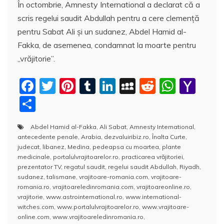
În octombrie, Amnesty International a declarat că a
scris regelui saudit Abdullah pentru a cere clemenţă
pentru Sabat Ali şi un sudanez, Abdel Hamid al-
Fakka, de asemenea, condamnat la moarte pentru
„vrăjitorie”.
F
T
Pi
T
Li
M
R
W
Y
a
w
nt
u
n
y
e
h
a
P
c
itt
er
m
k
S
d
at
h
a
Abdel Hamid al-Fakka
,
Ali Sabat
,
Amnesty International
,
e
er
e
bl
e
p
di
s
o
rt
antecedente penale
,
Arabia
,
dezvaluiribiz.ro
,
Înalta Curte
,
b
st
r
dI
a
t
A
o
aj
judecat
,
libanez
,
Medina
,
pedeapsa cu moartea
,
plante
medicinale
,
portalulvrajitoarelor.ro
,
practicarea vrăjitoriei
,
o
n
c
p
M
e
prezentator TV
,
regatul saudit
,
regelui saudit Abdullah
,
Riyadh
,
o
e
p
ai
sudanez
,
talismane
,
vrajitoare-romania.com
,
vrajitoare-
a
romania.ro
,
vrajitoareledinromania.com
,
vrajitoareonline.ro
,
k
l
z
vrajitorie
,
www.astrointernational.ro
,
www.international-
witches.com
,
www.portalulvrajitoarelor.ro
,
www.vrajitoare-
ă
online.com
,
www.vrajitoareledinromania.ro
,