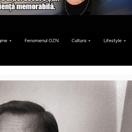
gme
Fenomenul OZN
Cultura
Lifestyle