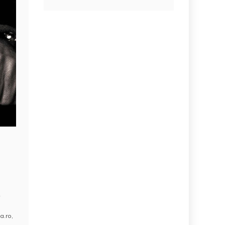
-
a.ro
,