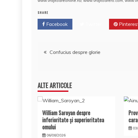
www.vrajitoareonline.ro/
,
www.vrajitoarero.com
,
www.vra
b
st
r
dI
a
t
SHARE
o
n
c
Facebook
o
Twitter
e
Pinteres
k
Navigare
Confucius despre glorie
în
articole
ALTE ARTICOLE
William Saroyan despre
Prov
inferioritate şi superioritatea
cara
omului
03
06/08/2026