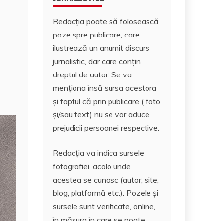
Redacția poate să folosească
poze spre publicare, care
ilustrează un anumit discurs
jurnalistic, dar care conțin
dreptul de autor. Se va
menționa însă sursa acestora
și faptul că prin publicare ( foto
și/sau text) nu se vor aduce
prejudicii persoanei respective.
Redacția va indica sursele
fotografiei, acolo unde
acestea se cunosc (autor, site,
blog, platformă etc.). Pozele și
sursele sunt verificate, online,
în măsura în care se poate