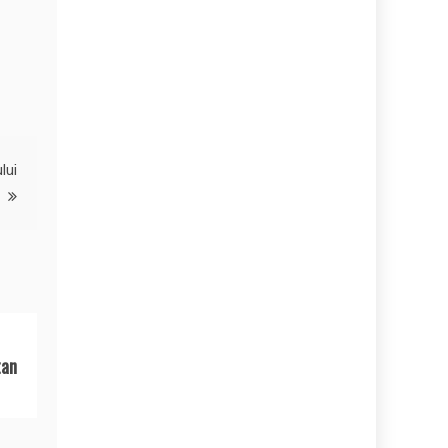
lui
tan