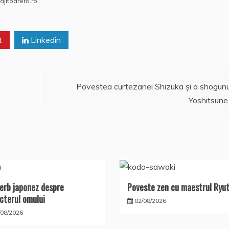
jitoarero.ro
A
o
e
p
M
a
t
p
ai
Linkedin
z
l
ă
Povestea curtezanei Shizuka şi a shogunu
Yoshitsune
erb japonez despre
Poveste zen cu maestrul Ryu
cterul omului
02/08/2026
/08/2026