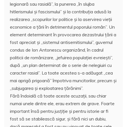
legionară sau rasială”, la punerea ,,în slujba
hitlerismului şi fascismului” şi la contribuţia adusă la
realizarea ,,scopurilor lor politice şi la aservirea vieţii
economice a ţării în detrimentul poporului român”. Un
element determinant în provocarea dezastrului ţării a
fost apreciat şi ,,sistemul antisemitismului”, guvernul
condus de Ion Antonescu organizând, în cadrul
politicii de românizare, ,,jefuirea populaţiei evreieşti”,
după ,,un plan determinat de o serie de nelegiuiri cu
caracter rasial”. La toate acestea s-a adăugat ,,cea
mai aprigă prigoană” împotriva muncitorilor, precum şi
,,subjugarea şi exploatarea ţărănimi”.
Fără îndoială că toate aceste acuzaţii, sau chiar
numai unele dintre ele, erau extrem de grave. Foarte
important însă pentru jusţiţie şi pentru istorie ar fi
fost să se stabilească sigur, şi fără nici un dubiu,
dacă mareşalul a fost sau nu vinovat de toate cele