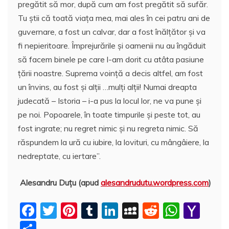
pregătit să mor, după cum am fost pregătit să sufăr.
Tu ştii că toată viaţa mea, mai ales în cei patru ani de
guvernare, a fost un calvar, dar a fost înălţător şi va
fi nepieritoare. Împrejurările şi oamenii nu au îngăduit
să facem binele pe care l-am dorit cu atâta pasiune
ţării noastre. Suprema voinţă a decis altfel, am fost
un învins, au fost şi alţii …mulţi alţii! Numai dreapta
judecată – Istoria – i-a pus la locul lor, ne va pune şi
pe noi. Popoarele, în toate timpurile şi peste tot, au
fost ingrate; nu regret nimic şi nu regreta nimic. Să
răspundem la ură cu iubire, la lovituri, cu mângâiere, la
nedreptate, cu iertare”.
Alesandru Duţu (apud
alesandrudutu.wordpress.com
)
F
T
Pi
T
Li
M
R
W
Y
a
w
nt
u
n
y
e
h
a
P