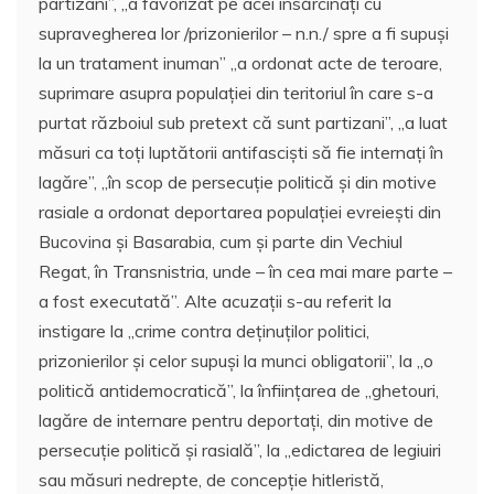
partizani”, ,,a favorizat pe acei însărcinaţi cu
supravegherea lor /prizonierilor – n.n./ spre a fi supuşi
la un tratament inuman” ,,a ordonat acte de teroare,
suprimare asupra populaţiei din teritoriul în care s-a
purtat războiul sub pretext că sunt partizani”, ,,a luat
măsuri ca toţi luptătorii antifascişti să fie internaţi în
lagăre”, ,,în scop de persecuţie politică şi din motive
rasiale a ordonat deportarea populaţiei evreieşti din
Bucovina şi Basarabia, cum şi parte din Vechiul
Regat, în Transnistria, unde – în cea mai mare parte –
a fost executată”. Alte acuzaţii s-au referit la
instigare la ,,crime contra deţinuţilor politici,
prizonierilor şi celor supuşi la munci obligatorii”, la ,,o
politică antidemocratică”, la înfiinţarea de ,,ghetouri,
lagăre de internare pentru deportaţi, din motive de
persecuţie politică şi rasială”, la ,,edictarea de legiuiri
sau măsuri nedrepte, de concepţie hitleristă,