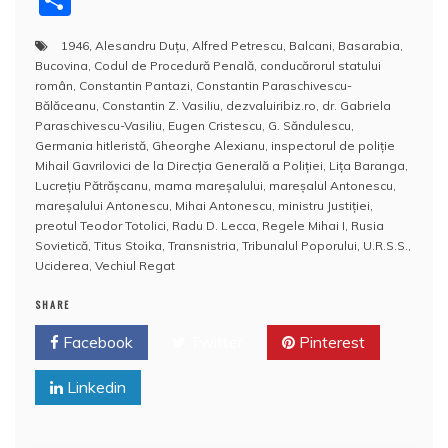
c
itt
er
m
k
S
d
at
h
a
1946
,
Alesandru Duţu
,
Alfred Petrescu
,
Balcani
,
Basarabia
,
e
er
e
bl
e
p
di
s
o
rt
Bucovina
,
Codul de Procedură Penală
,
conducărorul statului
b
st
r
dI
a
t
A
o
aj
român
,
Constantin Pantazi
,
Constantin Paraschivescu-
Bălăceanu
,
Constantin Z. Vasiliu
,
dezvaluiribiz.ro
,
dr. Gabriela
o
n
c
p
M
e
Paraschivescu-Vasiliu
,
Eugen Cristescu
,
G. Săndulescu
,
o
e
p
ai
Germania hitleristă
,
Gheorghe Alexianu
,
inspectorul de poliţie
a
Mihail Gavrilovici de la Direcţia Generală a Poliţiei
,
Liţa Baranga
,
k
l
z
Lucreţiu Pătrăşcanu
,
mama mareşalului
,
mareşalul Antonescu
,
mareşalului Antonescu
,
Mihai Antonescu
,
ministru Justiţiei
,
ă
preotul Teodor Totolici
,
Radu D. Lecca
,
Regele Mihai I
,
Rusia
Sovietică
,
Titus Stoika
,
Transnistria
,
Tribunalul Poporului
,
U.R.S.S.
,
Uciderea
,
Vechiul Regat
SHARE
Facebook
Twitter
Pinterest
Linkedin