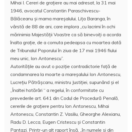
Mihai I. Cereri de graţiere au mai adresat, la 31 mai
1946, avocatul Constantin Paraschivescu-
Bălăceanu şi mama mareşalului, Liţa Baranga, în
vârstă de 88 de ani, care implora ,,cu lacrimi în ochi
mărinimia Majestăţii Voastre ca să binevoiţi a acorda
înalta graţie, de a comuta pedeapsa cu moartea dată
de Tribunalul Poporului în ziua de 17 mai 1946 fiului
meu unic, Ion Antonescu”.
Autorităţile au avut o poziţie contradictorie faţă de
condamnarea la moarte a mareşalului Ion Antonescu,
Lucreţiu Pătrăşcanu, ministru Justiţiei, supunând şi el
,,Înaltei hotărâri “ a regelui, în conformitate cu
prevederile art. 641 din Codul de Procedură Penală,
cererile de graţiere pentru Ion Antonescu, Mihai
Antonescu, Constantin Z. Vasiliu, Gheorghe Alexianu,
Radu D. Lecca, Eugen Cristescu şi Constantin
Pantazi. Printr-un alt raport însă, ,,în numele şi din