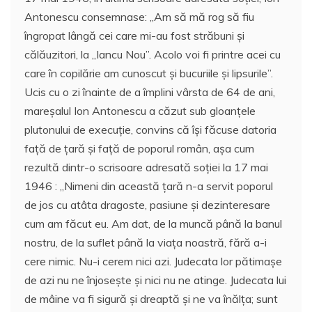
Antonescu consemnase: ,,Am să mă rog să fiu
îngropat lângă cei care mi-au fost străbuni şi
călăuzitori, la ,,Iancu Nou”. Acolo voi fi printre acei cu
care în copilărie am cunoscut şi bucuriile şi lipsurile”.
Ucis cu o zi înainte de a împlini vârsta de 64 de ani,
mareşalul Ion Antonescu a căzut sub gloanţele
plutonului de execuţie, convins că îşi făcuse datoria
faţă de ţară şi faţă de poporul român, aşa cum
rezultă dintr-o scrisoare adresată soţiei la 17 mai
1946 : ,,Nimeni din această ţară n-a servit poporul
de jos cu atâta dragoste, pasiune şi dezinteresare
cum am făcut eu. Am dat, de la muncă până la banul
nostru, de la suflet până la viaţa noastră, fără a-i
cere nimic. Nu-i cerem nici azi. Judecata lor pătimaşe
de azi nu ne înjoseşte şi nici nu ne atinge. Judecata lui
de mâine va fi sigură şi dreaptă şi ne va înălţa; sunt