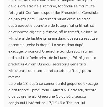
de la ziare străine şi române, făcându-se mai multe
fotografii. Conform dispoziţiilor Preşedinţiei Consiliului
de Miniştri, primul-procuror a primit ordin să ridice
după execuţie aparatele de fotografiat şi filmat, să
developeze clişeele şi filmele, să le trimită, sigilate, la
Ministerul de Justiţie şi numai după aceea să restituie
aparatele ,,celor în drept”. La scurt timp după
execuţie, procurorul Gheorghe Săndulescu, în urma
ordinului telefonic primit de la Lucreţiu Pătrăşcanu, a
predat lui Avram Bunaciu, secretarul general al
Ministerului de Interne, trei casete de film şi patru
rolfilme.
La orele 18, după ce comandantul grupei de execuţie
a dat raportul procurorului Alfred V. Petrescu, acesta
a cerut grefierului Gheorghe Colac să citească
conţinutul Hotărârii nr. 17/1946 a Tribunalului