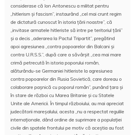
considerase că Ion Antonescu a militat pentru
,,hitlerism şi fascism”, instaurând ,,cel mai crunt regim
de dictatură cunoscut în istoria ţării noastre”, că
,,invitase armatele hitleriste să intre pe teritoriul ţării”
şi a decis ,,aderarea la Pactul Tripartit”, pregătind
apoi agresiunea ,,contra popoarelor din Balcani şi
contra U.R.S.S.”, după care a săvârşit ,,cea mai mare
crimă petrecută în istoria poporului român,
alăturându-se Germaniei hitleriste la agresiunea
contra popoarelor din Rusia Sovietică, care doreau o
colaborare paşnică cu poporul român”, punând ţara şi
în stare de război cu Marea Britanie şi cu Statele
Unite ale Americii. În timpul războiului, au mai apreciat
judecătorii mareşalului, acesta ,,nu a respectat regulile
internaţionale, dând ordine de suprimare a populaţiei
civile din spatele frontului pe motiv că aceştia au fost