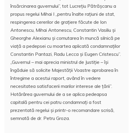
însărcinarea guvernului”, tot Lucreţiu Pătrăşcanu a
propus regelui Mihai I ,,pentru înalte raţiuni de stat,
respingerea cererilor de graţiere făcute de Ion
Antonescu, Mihai Antonescu, Constantin Vasiliu şi
Gheorghe Alexianu şi comutarea în muncă silnică pe
viaţă a pedepsei cu moartea aplicată condamnaţilor
Constantin Pantazi, Radu Lecca şi Eugen Cristescu”.
,,Guvernul – mai aprecia ministrul de Justiţie – îşi
îngăduie să solicite Majestăţii Voastre aprobarea în
întregime a acestui raport, având în vedere
necesitatea satisfacerii marilor interese ale ţării”.
Hotărârea guvernului de a se aplica pedeapsa
capitală pentru cei patru condamnaţi a fost
prezentată regelui şi printr-o recomandare scrisă,
semnată de dr. Petru Groza.