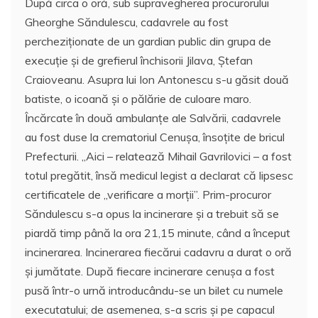
După circa o oră, sub supravegherea procurorului
Gheorghe Săndulescu, cadavrele au fost
percheziţionate de un gardian public din grupa de
execuţie şi de grefierul închisorii Jilava, Ştefan
Craioveanu. Asupra lui Ion Antonescu s-u găsit două
batiste, o icoană şi o pălărie de culoare maro.
Încărcate în două ambulanţe ale Salvării, cadavrele
au fost duse la crematoriul Cenuşa, însoţite de bricul
Prefecturii. ,,Aici – relatează Mihail Gavrilovici – a fost
totul pregătit, însă medicul legist a declarat că lipsesc
certificatele de ,,verificare a morţii”. Prim-procuror
Săndulescu s-a opus la incinerare şi a trebuit să se
piardă timp până la ora 21,15 minute, când a început
incinerarea. Incinerarea fiecărui cadavru a durat o oră
şi jumătate. După fiecare incinerare cenuşa a fost
pusă într-o urnă introducându-se un bilet cu numele
executatului; de asemenea, s-a scris şi pe capacul