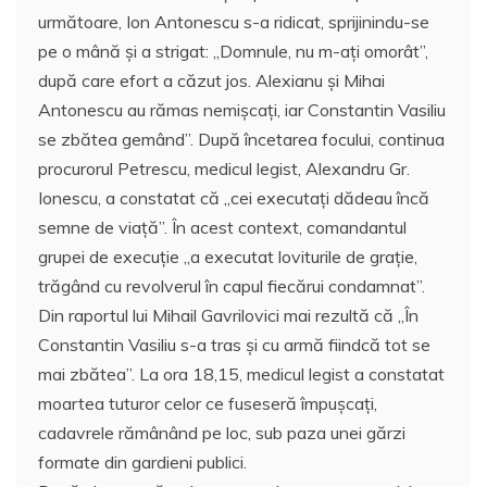
următoare, Ion Antonescu s-a ridicat, sprijinindu-se
pe o mână şi a strigat: ,,Domnule, nu m-aţi omorât”,
după care efort a căzut jos. Alexianu şi Mihai
Antonescu au rămas nemişcaţi, iar Constantin Vasiliu
se zbătea gemând”. După încetarea focului, continua
procurorul Petrescu, medicul legist, Alexandru Gr.
Ionescu, a constatat că ,,cei executaţi dădeau încă
semne de viaţă”. În acest context, comandantul
grupei de execuţie ,,a executat loviturile de graţie,
trăgând cu revolverul în capul fiecărui condamnat”.
Din raportul lui Mihail Gavrilovici mai rezultă că ,,În
Constantin Vasiliu s-a tras şi cu armă fiindcă tot se
mai zbătea”. La ora 18,15, medicul legist a constatat
moartea tuturor celor ce fuseseră împuşcaţi,
cadavrele rămânând pe loc, sub paza unei gărzi
formate din gardieni publici.