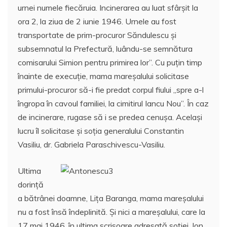
urnei numele fiecăruia. Incinerarea au luat sfârşit la
ora 2, la ziua de 2 iunie 1946. Urnele au fost
transportate de prim-procuror Săndulescu şi
subsemnatul la Prefectură, luându-se semnătura
comisarului Simion pentru primirea lor”. Cu puţin timp
înainte de execuţie, mama mareşalului solicitase
primului-procuror să-i fie predat corpul fiului ,,spre a-l
îngropa în cavoul familiei, la cimitirul Iancu Nou”. În caz
de incinerare, rugase să i se predea cenuşa. Acelaşi
lucru îl solicitase şi soţia generalului Constantin
Vasiliu, dr. Gabriela Paraschivescu-Vasiliu.
Ultima
dorinţă
a bătrânei doamne, Liţa Baranga, mama mareşalului
nu a fost însă îndeplinită. Şi nici a mareşalului, care la
17 mai 1946, în ultima scrisoare adresată soţiei, Ion