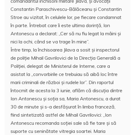
comandantul închisorii militare Jilava, şi avocaţii
Constantin Paraschivescu-Bălăceanu şi Constantin
Stroe au vizitat, în celulele lor, pe fiecare condamnat
în parte. Întrebat care îi este ultima dorinţă, Ion
Antonescu a declarat: ,,Cer să nu fiu legat la mâini şi
nici la ochi, când se va trage în mine”.
Între timp, la închisoarea Jilava a sosit şi inspectorul
de poliţie Mihail Gavrilovici de la Direcţia Generală a
Poliţiei, delegat de Ministerul de Interne, care a
asistat la ,,convorbirile ce trebuiau să aibă loc între
marii criminali de război şi rudele lor”. Din raportul
întocmit de acesta la 3 iunie, aflăm că discuţia dintre
Ion Antonescu şi soţia sa, Maria Antonescu, a durat
30 de minute şi s-a desfăşurat în limba franceză,
fiind sintetizată astfel de Mihail Gavrilovici: ,,Ion
Antonescu recomanda soţiei sale să fie tare şi să
suporte cu seninătate vitregia soartei. Maria