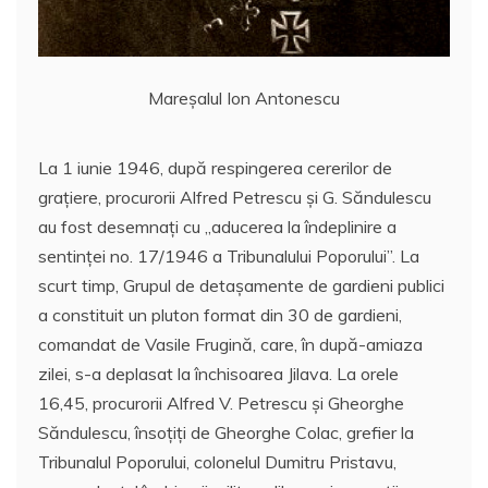
Mareșalul Ion Antonescu
La 1 iunie 1946, după respingerea cererilor de
graţiere, procurorii Alfred Petrescu şi G. Săndulescu
au fost desemnaţi cu ,,aducerea la îndeplinire a
sentinţei no. 17/1946 a Tribunalului Poporului”. La
scurt timp, Grupul de detaşamente de gardieni publici
a constituit un pluton format din 30 de gardieni,
comandat de Vasile Frugină, care, în după-amiaza
zilei, s-a deplasat la închisoarea Jilava. La orele
16,45, procurorii Alfred V. Petrescu şi Gheorghe
Săndulescu, însoţiţi de Gheorghe Colac, grefier la
Tribunalul Poporului, colonelul Dumitru Pristavu,