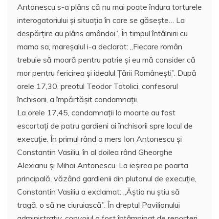
Antonescu s-a plâns că nu mai poate îndura torturele
interogatoriului şi situaţia în care se găseşte… La
despărţire au plâns amândoi”. În timpul întâlnirii cu
mama sa, mareşalul i-a declarat: ,,Fiecare român
trebuie să moară pentru patrie şi eu mă consider că
mor pentru fericirea şi idealul Ţării Româneşti”. După
orele 17,30, preotul Teodor Totolici, confesorul
închisorii, a împărtăşit condamnaţii.
La orele 17,45, condamnaţii la moarte au fost
escortaţi de patru gardieni ai închisorii spre locul de
execuţie. În primul rând a mers Ion Antonescu şi
Constantin Vasiliu, în al doilea rând Gheorghe
Alexianu şi Mihai Antonescu. La ieşirea pe poarta
principală, văzând gardienii din plutonul de execuţie,
Constantin Vasiliu a exclamat: ,,Ăştia nu ştiu să
tragă, o să ne ciuruiască”. În dreptul Pavilionului
administrativ, convoiul a fost întâmpinat de reporteri