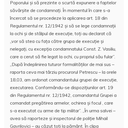
Poporului şi să prezinte o scurtă expunere a faptelor
săvârşite de condamnaţi. În momentul în care s-a
încercat să se procedeze la aplicarea art. 18 din
Regulamentul nr. 12/1942 şi să se lege condamnaţii
la ochi şi de stâlpul de execuţie, toţi au declarat că
,,vor să stea cu faţa către grupa de execuţie şi
nelegaţi, cu excepţia condamnatului Const. Z. Vasiliu,
care a cerut să fie legat la ochi, cu propriul său fular”.
,,După îndeplinirea tuturor formalităţilor de mai sus –
raporta ceva mai târziu procurorul Petrescu – la orele
18,03, am ordonat comandantului grupei de execuţie,
executarea. Conformându-se dispoziţiunilor art. 19
din Regulamentul nr. 12/1942, comandantul Grupei a
comandat pregătirea armelor, ochirea şi focul , care
s-a executat cu arme de tip militar”. ,,În urma salvei –
avea să raporteze şi inspectorul de poliţie Mihail
Gavrilovici – au căzut toţi la pământ. În clipa