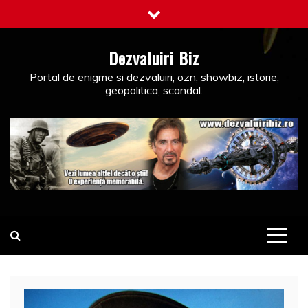
Skip
to
content
Dezvaluiri Biz
Portal de enigme si dezvaluiri, ozn, showbiz, istorie,
geopolitica, scandal.