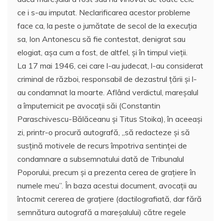
ce i s-au imputat. Neclarificarea acestor probleme
face ca, la peste o jumătate de secol de la execuţia
sa, Ion Antonescu să fie contestat, denigrat sau
elogiat, aşa cum a fost, de altfel, şi în timpul vieţii.
La 17 mai 1946, cei care l-au judecat, l-au considerat
criminal de război, responsabil de dezastrul ţării şi l-
au condamnat la moarte. Aflând verdictul, mareşalul
a împuternicit pe avocaţii săi (Constantin
Paraschivescu-Bălăceanu şi Titus Stoika), în aceeaşi
zi, printr-o procură autografă, ,,să redacteze şi să
susţină motivele de recurs împotriva sentinţei de
condamnare a subsemnatului dată de Tribunalul
Poporului, precum şi a prezenta cerea de graţiere în
numele meu”. În baza acestui document, avocaţii au
întocmit cererea de graţiere (dactilografiată, dar fără
semnătura autografă a mareşalului) către regele