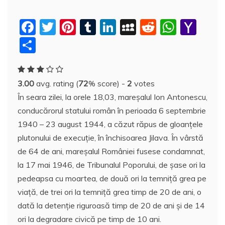
F
T
Pi
T
Li
M
R
W
Y
a
w
nt
u
n
y
e
h
a
P
c
itt
er
m
k
S
d
at
h
a
e
er
e
bl
e
p
di
s
o
rt
3.00
avg. rating (
72
% score) -
2
votes
b
st
r
dI
a
t
A
o
aj
În seara zilei, la orele 18,03, mareşalul Ion Antonescu,
o
n
c
p
M
e
conducărorul statului român în perioada 6 septembrie
o
e
p
ai
a
1940 – 23 august 1944, a căzut răpus de gloanţele
k
l
z
plutonului de execuţie, în închisoarea Jilava. În vârstă
de 64 de ani, mareşalul României fusese condamnat,
ă
la 17 mai 1946, de Tribunalul Poporului, de şase ori la
pedeapsa cu moartea, de două ori la temniţă grea pe
viaţă, de trei ori la temniţă grea timp de 20 de ani, o
dată la detenţie riguroasă timp de 20 de ani şi de 14
ori la degradare civică pe timp de 10 ani.