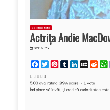
Spiritualitate
Actriţa Andie MacDow
20/11/2025
F
T
Pi
T
Li
M
R
a
w
nt
u
n
y
e
c
itt
er
m
k
S
d
5.00
avg. rating (
99
% score) -
1
vote
e
er
e
bl
e
p
di
Îmi place să învăţ, şi cred că curiozitatea est
b
st
r
dI
a
t
o
n
c