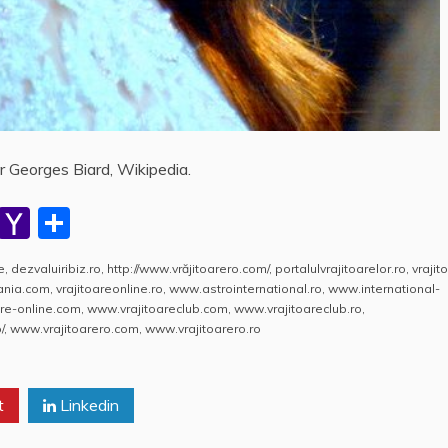
r Georges Biard, Wikipedia.
W
Y
P
h
a
a
e
,
dezvaluiribiz.ro
,
http://www.vrăjitoarero.com/
,
portalulvrajitoarelor.ro
,
vrajit
at
h
rt
mania.com
,
vrajitoareonline.ro
,
www.astrointernational.ro
,
www.international-
s
o
aj
re-online.com
,
www.vrajitoareclub.com
,
www.vrajitoareclub.ro
,
/
,
www.vrajitoarero.com
,
www.vrajitoarero.ro
A
o
e
p
M
a
t
p
ai
Linkedin
z
l
ă