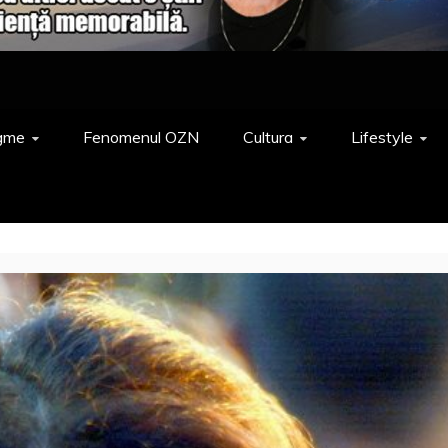
gme
Fenomenul OZN
Cultura
Lifestyle