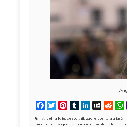
Ange
F
T
Pi
T
Li
M
R
a
w
nt
u
n
y
e
Angelina Jolie
,
dezvaluiribiz.ro
,
e aventura uriaşă
,
h
c
itt
er
m
k
S
d
romania.com
,
vrajitoare-romania.ro
,
vrajitoareledinro