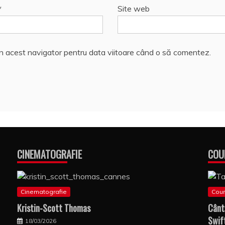
*
Site web
în acest navigator pentru data viitoare când o să comentez.
CINEMATOGRAFIE
COU
Cinematografie
Coun
Kristin-Scott Thomas
Cânt
Swif
18/03/2026