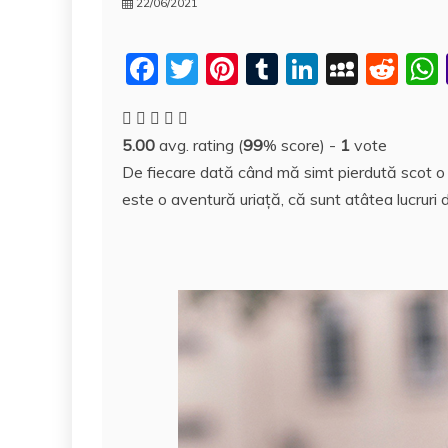
22/06/2021
F
T
Pi
T
Li
M
R
a
w
nt
u
n
y
e
c
itt
er
m
k
S
d
5.00
avg. rating (
99
% score) -
1
vote
e
er
e
bl
e
p
di
De fiecare dată când mă simt pierdută scot o 
b
st
r
dI
a
t
este o aventură uriaţă, că sunt atâtea lucruri 
o
n
c
o
e
k