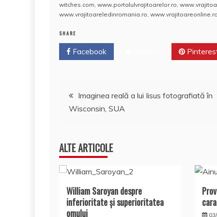
e
er
e
bl
e
p
di
witches.com
,
www.portalulvrajitoarelor.ro
,
www.vrajitoa
www.vrajitoareledinromania.ro
,
www.vrajitoareonline.ro
b
st
r
dI
a
t
SHARE
o
n
c
Facebook
o
Twitter
e
Pinteres
k
Navigare
Imaginea reală a lui Iisus fotografiată în
Wisconsin, SUA
în
articole
ALTE ARTICOLE
William Saroyan despre
Prov
inferioritate şi superioritatea
cara
omului
03