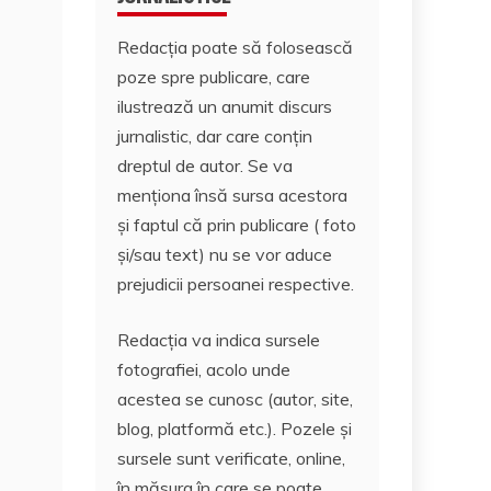
Redacția poate să folosească
poze spre publicare, care
ilustrează un anumit discurs
jurnalistic, dar care conțin
dreptul de autor. Se va
menționa însă sursa acestora
și faptul că prin publicare ( foto
și/sau text) nu se vor aduce
prejudicii persoanei respective.
Redacția va indica sursele
fotografiei, acolo unde
acestea se cunosc (autor, site,
blog, platformă etc.). Pozele și
sursele sunt verificate, online,
în măsura în care se poate