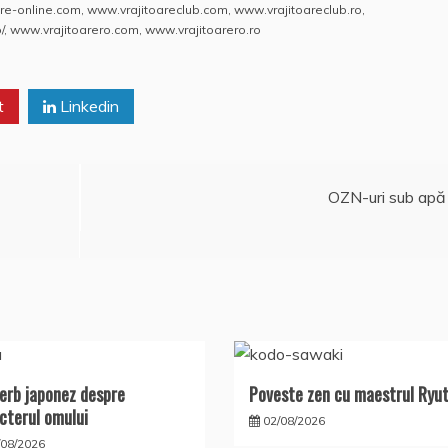
s
o
aj
re-online.com
,
www.vrajitoareclub.com
,
www.vrajitoareclub.ro
,
/
,
www.vrajitoarero.com
,
www.vrajitoarero.ro
A
o
e
p
M
a
t
p
ai
Linkedin
z
l
ă
OZN-uri sub apă
erb japonez despre
Poveste zen cu maestrul Ryu
cterul omului
02/08/2026
/08/2026