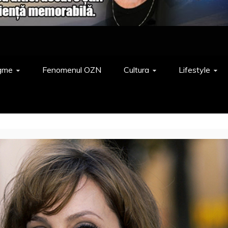
gme
Fenomenul OZN
Cultura
Lifestyle