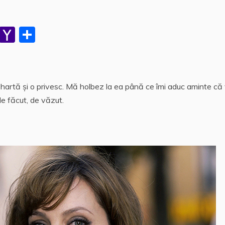
W
Y
P
h
a
a
at
h
rt
s
o
aj
hartă şi o privesc. Mă holbez la ea până ce îmi aduc aminte că 
A
o
e
de făcut, de văzut.
p
M
a
p
ai
z
l
ă