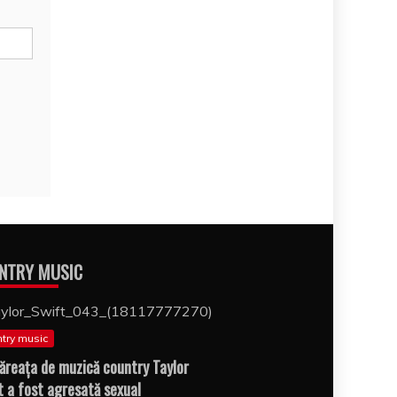
NTRY MUSIC
try music
ăreaţa de muzică country Taylor
t a fost agresată sexual