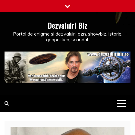
Skip
to
content
Dezvaluiri Biz
Portal de enigme si dezvaluiri, ozn, showbiz, istorie,
geopolitica, scandal.