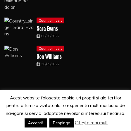
Country music
Sara Evans
06/10/2022
Country music
Don Williams
30/05/2022
Acest website foloseste cookie-uri proprii si ale tertilor
Copyrights. © 2021 Segra Media
pentru a furniza vizitatorilor o experienta mult mai buna de
Proudly powered by WordPress
|
Theme: Recent News
navigare si servicii adaptate nevoilor si interesului fiecaruia.
by
Candid Themes
.
Citește mai mult
Acceptă
Respinge