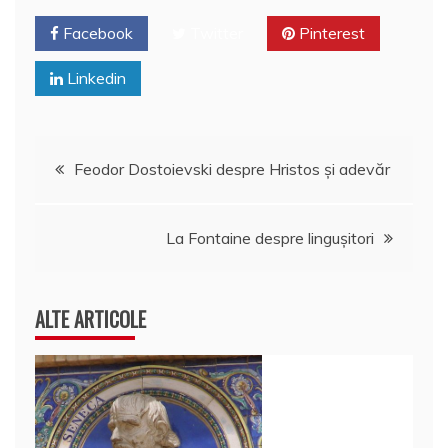
Facebook
Twitter
Pinterest
Linkedin
Navigare
Feodor Dostoievski despre Hristos şi adevăr
în
La Fontaine despre linguşitori
articole
ALTE ARTICOLE