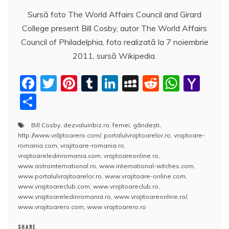
Sursă foto The World Affairs Council and Girard
College present Bill Cosby, autor The World Affairs
Council of Philadelphia, foto realizată la 7 noiembrie
2011, sursă Wikipedia.
F
T
Pi
T
Li
M
R
W
Y
a
w
nt
u
n
y
e
h
a
P
c
itt
er
m
k
S
d
at
h
a
Bill Cosby
,
dezvaluiribiz.ro
,
femei
,
gândeşti
,
e
er
e
bl
e
p
di
s
o
rt
http://www.vrăjitoarero.com/
,
portalulvrajitoarelor.ro
,
vrajitoare-
b
st
r
dI
a
t
A
o
aj
romania.com
,
vrajitoare-romania.ro
,
vrajitoareledinromania.com
,
vrajitoareonline.ro
,
o
n
c
p
M
e
www.astrointernational.ro
,
www.international-witches.com
,
o
e
p
ai
www.portalulvrajitoarelor.ro
,
www.vrajitoare-online.com
,
a
www.vrajitoareclub.com
,
www.vrajitoareclub.ro
,
k
l
z
www.vrajitoareledinromania.ro
,
www.vrajitoareonline.ro/
,
www.vrajitoarero.com
,
www.vrajitoarero.ro
ă
SHARE