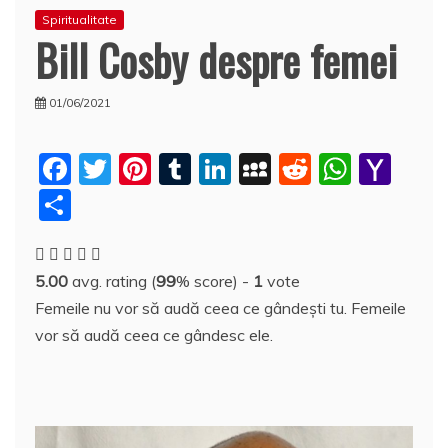
Spiritualitate
Bill Cosby despre femei
01/06/2021
F
T
Pi
T
Li
M
R
W
Y
a
w
nt
u
n
y
e
h
a
P
c
itt
er
m
k
S
d
at
h
a
e
er
e
bl
e
p
di
s
o
rt
5.00
avg. rating (
99
% score) -
1
vote
b
st
r
dI
a
t
A
o
aj
Femeile nu vor să audă ceea ce gândeşti tu. Femeile
o
n
c
p
M
e
vor să audă ceea ce gândesc ele.
o
e
p
ai
a
k
l
z
ă