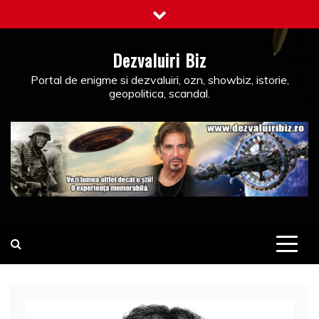
Skip
to
content
Dezvaluiri Biz
Portal de enigme si dezvaluiri, ozn, showbiz, istorie,
geopolitica, scandal.