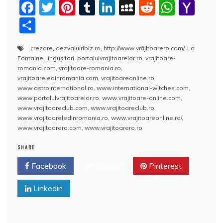
F
T
Pi
T
Li
M
R
W
Y
a
w
nt
u
n
y
e
h
a
P
c
itt
er
m
k
S
d
at
h
a
crezare
,
dezvaluiribiz.ro
,
http://www.vrăjitoarero.com/
,
La
e
er
e
bl
e
p
di
s
o
rt
Fontaine
,
linguşitori
,
portalulvrajitoarelor.ro
,
vrajitoare-
b
st
r
dI
a
t
A
o
aj
romania.com
,
vrajitoare-romania.ro
,
vrajitoareledinromania.com
,
vrajitoareonline.ro
,
o
n
c
p
M
e
www.astrointernational.ro
,
www.international-witches.com
,
o
e
p
ai
www.portalulvrajitoarelor.ro
,
www.vrajitoare-online.com
,
a
www.vrajitoareclub.com
,
www.vrajitoareclub.ro
,
k
l
z
www.vrajitoareledinromania.ro
,
www.vrajitoareonline.ro/
,
www.vrajitoarero.com
,
www.vrajitoarero.ro
ă
SHARE
Facebook
Twitter
Pinterest
Linkedin