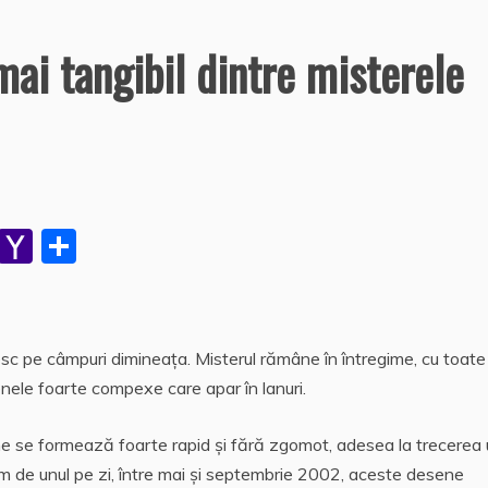
 mai tangibil dintre misterele
W
Y
P
h
a
a
at
h
rt
s
o
aj
ăsesc pe câmpuri dimineaţa. Misterul rămâne în întregime, cu toate
A
o
e
nele foarte compexe care apar în lanuri.
p
M
a
 se formează foarte rapid şi fără zgomot, adesea la trecerea 
p
ai
z
ritm de unul pe zi, între mai şi septembrie 2002, aceste desene