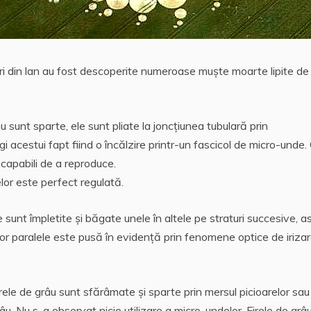
curi din lan au fost descoperite numeroase muşte moarte lipite de
u sunt sparte, ele sunt pliate la joncţiunea tubulară prin
gi acestui fapt fiind o încălzire printr-un fascicol de micro-unde.
capabili de a reproduce.
elor este perfect regulată.
e sunt împletite şi băgate unele în altele pe straturi succesive, as
lor paralele este pusă în evidenţă prin fenomene optice de irizar
firele de grâu sunt sfărâmate şi sparte prin mersul picioarelor sau
râu. Nu s-a observat nicio utilizare a micro-undelor. Firele de grâ