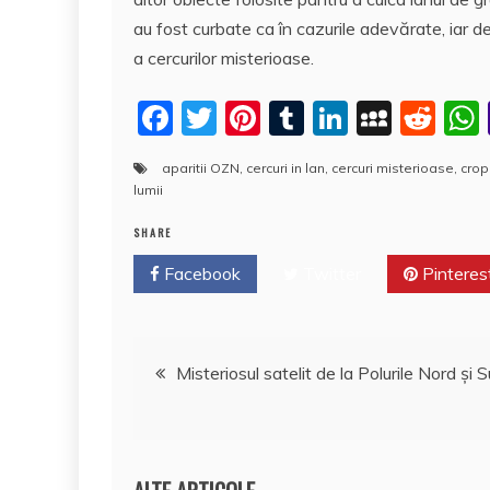
au fost curbate ca în cazurile adevărate, iar 
a cercurilor misterioase.
F
T
Pi
T
Li
M
R
a
w
nt
u
n
y
e
aparitii OZN
,
cercuri in lan
,
cercuri misterioase
,
crop
c
itt
er
m
k
S
d
lumii
e
er
e
bl
e
p
di
SHARE
b
st
r
dI
a
t
Facebook
Twitter
Pinteres
o
n
c
o
e
Navigare
k
Misteriosul satelit de la Polurile Nord şi 
în
articole