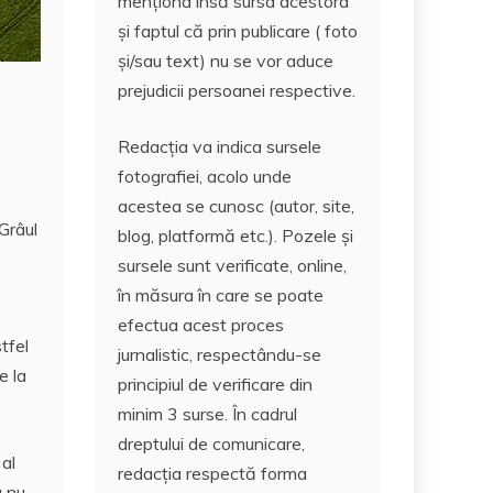
menționa însă sursa acestora
și faptul că prin publicare ( foto
și/sau text) nu se vor aduce
prejudicii persoanei respective.
Redacția va indica sursele
fotografiei, acolo unde
acestea se cunosc (autor, site,
 Grâul
blog, platformă etc.). Pozele și
sursele sunt verificate, online,
în măsura în care se poate
efectua acest proces
tfel
jurnalistic, respectându-se
e la
principiul de verificare din
minim 3 surse. În cadrul
dreptului de comunicare,
 al
redacția respectă forma
u nu