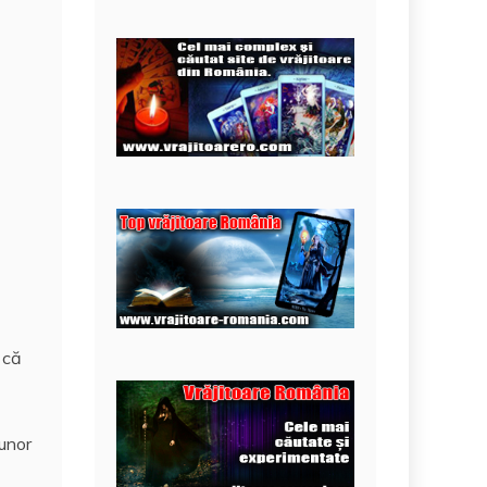
 că
unor