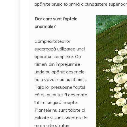
k
apărute brusc exprimă o cunoaştere superioar
Dar care sunt faptele
anormale?
Complexitatea lor
sugerează utilizarea unei
aparaturi complexe. Ori,
nimeni din împrejurimile
unde au apărut desenele
nu a văzut sau auzit nimic.
Talia lor presupune faptul
că nu au putut fi desenate
într-o singură noapte.
Plantele nu sunt tăiate ci
culcate şi sunt orientate în
mai multe straturi,