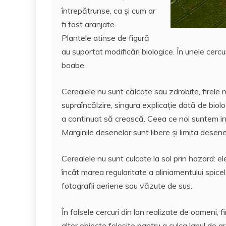
întrepătrunse, ca şi cum ar
fi fost aranjate.
Plantele atinse de figură
au suportat modificări biologice. În unele cer
boabe.
Cerealele nu sunt călcate sau zdrobite, firele n
supraîncălzire, singura explicaţie dată de biolo
a continuat să crească. Ceea ce noi suntem in
Marginile desenelor sunt libere şi limita desen
Cerealele nu sunt culcate la sol prin hazard: el
încât marea regularitate a aliniamentului spice
fotografii aeriene sau văzute de sus.
În falsele cercuri din lan realizate de oameni, 
altor obiecte folosite pantru a culca lanul de g