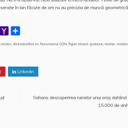
desenele în lan făcute de om nu au precizia de muncă geometrică
W
Y
P
h
a
a
 circles
,
dezvaluiribiz.ro
,
fenomenul OZN
,
figuri stranii
,
ipoteze
,
mister
,
mister
at
h
rt
s
o
aj
A
o
e
t
Linkedin
p
M
a
p
ai
z
l
ă
Sud
Sahara: descoperirea ruinelor unui oraş datând
15.000 de ani!