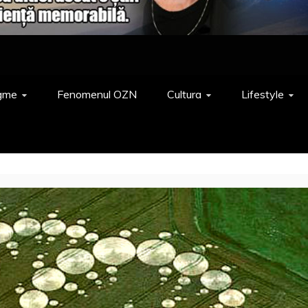
gme
Fenomenul OZN
Cultura
Lifestyle