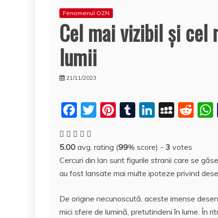
Fenomenul OZN
Cel mai vizibil şi cel
lumii
21/11/2023
F
T
Pi
T
Li
M
R
a
w
nt
u
n
y
e
c
itt
er
m
k
S
d
5.00
avg. rating (
99
% score) -
3
votes
e
er
e
bl
e
p
di
Cercuri din lan sunt figurile stranii care se g
b
st
r
dI
a
t
au fost lansate mai multe ipoteze privind dese
o
n
c
De origine necunoscută, aceste imense desene
o
e
mici sfere de lumină, pretutindeni în lume. În 