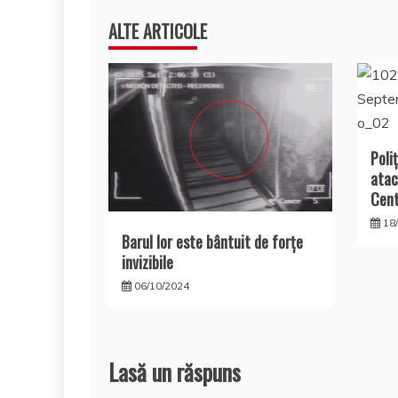
în
ALTE ARTICOLE
articole
Poli
atac
Cen
18
Barul lor este bântuit de forţe
invizibile
06/10/2024
Lasă un răspuns