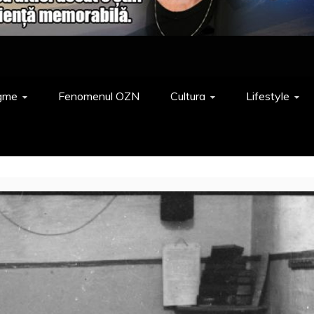
gme
Fenomenul OZN
Cultura
Lifestyle