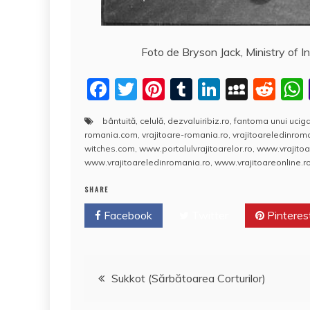
Foto de Bryson Jack, Ministry of 
F
T
Pi
T
Li
M
R
a
w
nt
u
n
y
e
bântuită
,
celulă
,
dezvaluiribiz.ro
,
fantoma unui uciga
c
itt
er
m
k
S
d
romania.com
,
vrajitoare-romania.ro
,
vrajitoareledinro
e
er
e
bl
e
p
di
witches.com
,
www.portalulvrajitoarelor.ro
,
www.vrajitoa
www.vrajitoareledinromania.ro
,
www.vrajitoareonline.ro
b
st
r
dI
a
t
SHARE
o
n
c
Facebook
o
Twitter
e
Pinteres
k
Navigare
Sukkot (Sărbătoarea Corturilor)