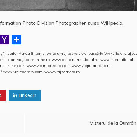
Information Photo Division Photographer, sursa Wikipedia.
W
Y
P
h
a
a
ş în serie
,
Marea Britanie
,
portalulvrajitoarelor.ro
,
puşcăria Wakefield
,
vrajito
at
h
rt
mania.com
,
vrajitoareonline.ro
,
www.astrointernational.ro
,
www.international-
s
o
aj
re-online.com
,
www.vrajitoareclub.com
,
www.vrajitoareclub.ro
,
/
,
www.vrajitoarero.com
,
www.vrajitoarero.ro
A
o
e
p
M
a
t
p
ai
Linkedin
z
l
ă
Misterul de la Qumrân