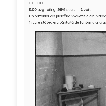
c
itt
er
m
k
S
d
5.00
avg. rating (
99
% score) -
1
vote
e
er
e
bl
e
p
di
Un prizonier din puşcăria Wakefield din Marea 
b
st
r
dI
a
t
în care stătea era bântuită de fantoma unui uci
o
n
c
o
e
k