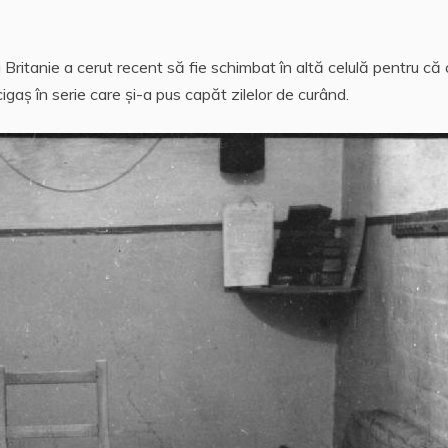
at
h
rt
s
o
aj
Britanie a cerut recent să fie schimbat în altă celulă pentru că
A
o
e
gaş în serie care şi-a pus capăt zilelor de curând.
p
M
a
p
ai
z
l
ă