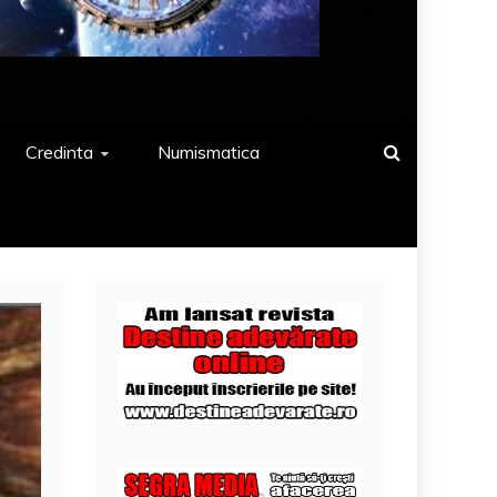
Credinta
Numismatica