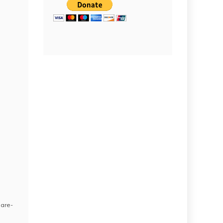
oare-