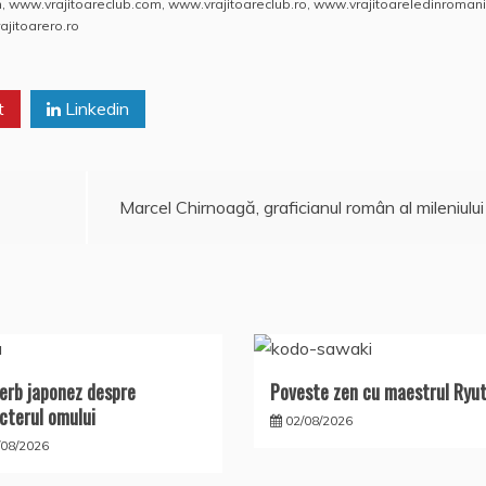
s
o
aj
m
,
www.vrajitoareclub.com
,
www.vrajitoareclub.ro
,
www.vrajitoareledinromani
jitoarero.ro
A
o
e
p
M
a
t
p
ai
Linkedin
z
l
ă
Marcel Chirnoagă, graficianul român al mileniului
erb japonez despre
Poveste zen cu maestrul Ryu
cterul omului
02/08/2026
/08/2026