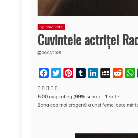
Spiritualitate
Cuvintele actriţei R
30/08/2025
F
T
Pi
T
Li
M
R
a
w
nt
u
n
y
e
c
itt
er
m
k
S
d
5.00
avg. rating (
99
% score) -
1
vote
e
er
e
bl
e
p
di
Zona cea mai erogenă a unei femei este mint
b
st
r
dI
a
t
o
n
c
o
e