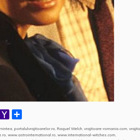
W
Y
P
h
a
a
mintea
,
portalulvrajitoarelor.ro
,
Raquel Welch
,
vrajitoare-romania.com
,
vrajit
at
h
rt
e.ro
,
www.astrointernational.ro
,
www.international-witches.com
,