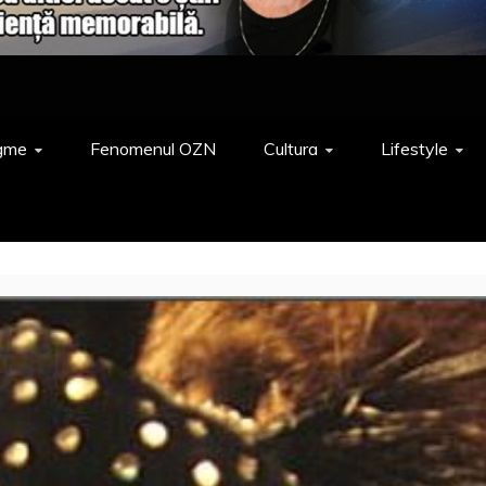
gme
Fenomenul OZN
Cultura
Lifestyle