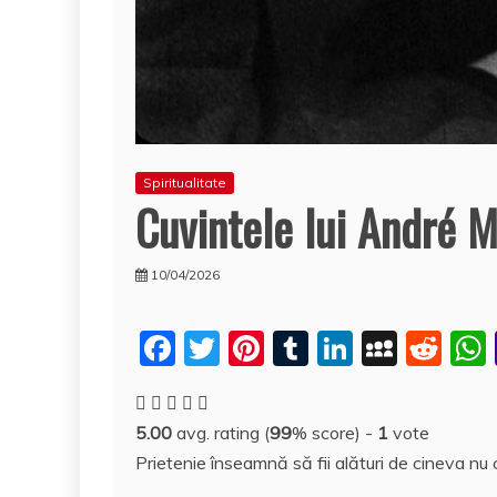
Spiritualitate
Cuvintele lui André M
10/04/2026
F
T
Pi
T
Li
M
R
a
w
nt
u
n
y
e
c
itt
er
m
k
S
d
5.00
avg. rating (
99
% score) -
1
vote
e
er
e
bl
e
p
di
Prietenie înseamnă să fii alături de cineva nu
b
st
r
dI
a
t