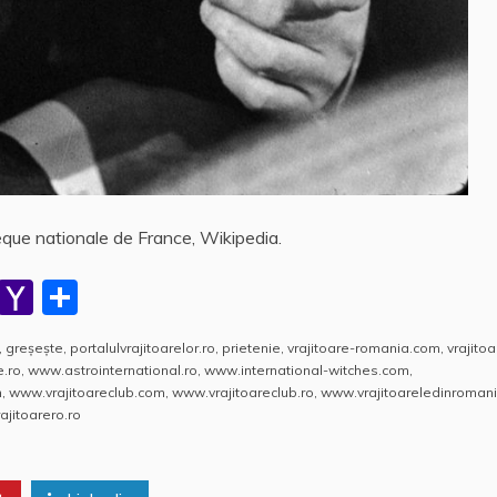
eque nationale de France, Wikipedia.
W
Y
P
h
a
a
,
greşește
,
portalulvrajitoarelor.ro
,
prietenie
,
vrajitoare-romania.com
,
vrajitoa
at
h
rt
e.ro
,
www.astrointernational.ro
,
www.international-witches.com
,
s
o
aj
m
,
www.vrajitoareclub.com
,
www.vrajitoareclub.ro
,
www.vrajitoareledinromani
jitoarero.ro
A
o
e
p
M
a