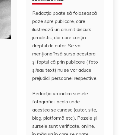
Redacția poate să folosească
poze spre publicare, care
ilustrează un anumit discurs
jurnalistic, dar care conțin
dreptul de autor. Se va
menționa însă sursa acestora
și faptul că prin publicare ( foto
și/sau text) nu se vor aduce
prejudicii persoanei respective.
Redacția va indica sursele
fotografiei, acolo unde
acestea se cunosc (autor, site,
blog, platformă etc.). Pozele și
sursele sunt verificate, online,
în măsura în care se poate