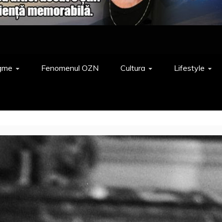
gme
Fenomenul OZN
Cultura
Lifestyle