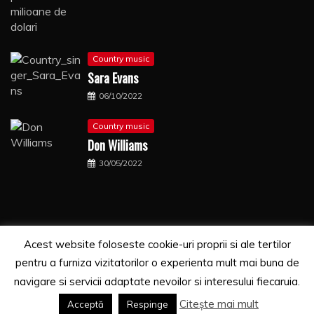
Country music
Sara Evans
06/10/2022
Country music
Don Williams
30/05/2022
Acest website foloseste cookie-uri proprii si ale tertilor
Copyrights. © 2021 Segra Media
pentru a furniza vizitatorilor o experienta mult mai buna de
Proudly powered by WordPress
|
Theme: Recent News
navigare si servicii adaptate nevoilor si interesului fiecaruia.
by
Candid Themes
.
Citește mai mult
Acceptă
Respinge