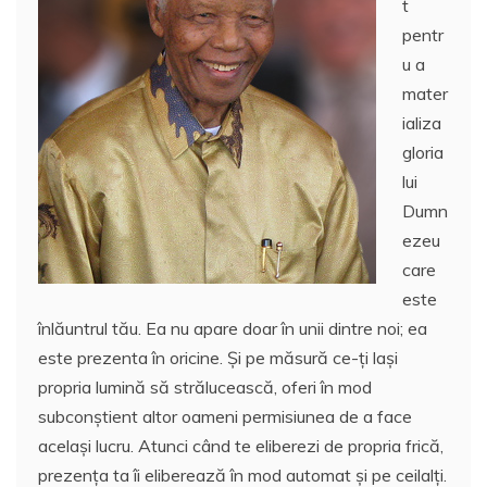
t
pentr
u a
mater
ializa
gloria
lui
Dumn
ezeu
care
este
înlăuntrul tău. Ea nu apare doar în unii dintre noi; ea
este prezenta în oricine. Şi pe măsură ce-ţi laşi
propria lumină să strălucească, oferi în mod
subconştient altor oameni permisiunea de a face
acelaşi lucru. Atunci când te eliberezi de propria frică,
prezenţa ta îi eliberează în mod automat şi pe ceilalţi.