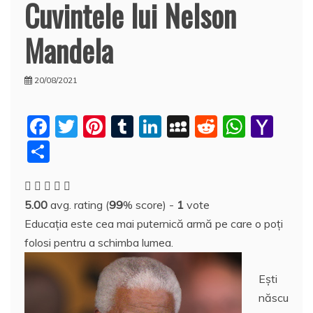
Cuvintele lui Nelson
Mandela
20/08/2021
F
T
Pi
T
Li
M
R
W
Y
a
w
nt
u
n
y
e
h
a
P
c
itt
er
m
k
S
d
at
h
a
e
er
e
bl
e
p
di
s
o
rt
5.00
avg. rating (
99
% score) -
1
vote
b
st
r
dI
a
t
A
o
aj
Educaţia este cea mai puternică armă pe care o poţi
o
n
c
p
M
e
folosi pentru a schimba lumea.
o
e
p
ai
a
k
l
z
Eşti
născu
ă