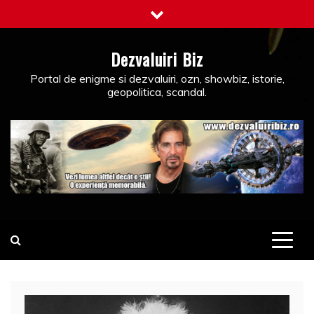
Skip
to
content
Dezvaluiri Biz
Portal de enigme si dezvaluiri, ozn, showbiz, istorie,
geopolitica, scandal.