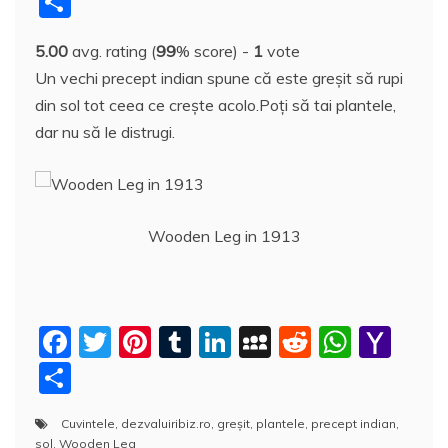
P
c
itt
er
m
k
S
d
at
h
a
5.00
avg. rating (
99
% score) -
1
vote
e
er
e
bl
e
p
di
s
o
rt
Un vechi precept indian spune că este greşit să rupi
b
st
r
dI
a
t
A
o
aj
din sol tot ceea ce creşte acolo.Poţi să tai plantele,
o
n
c
p
M
e
dar nu să le distrugi.
o
e
p
ai
a
k
l
z
ă
Wooden Leg in 1913
F
T
Pi
T
Li
M
R
W
Y
a
w
nt
u
n
y
e
h
a
P
c
itt
er
m
k
S
d
at
h
a
Cuvintele
,
dezvaluiribiz.ro
,
greșit
,
plantele
,
precept indian
,
e
er
e
bl
e
p
di
s
o
rt
sol
,
Wooden Leg