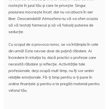
rostește în jurul tău și care te privește. Singur,
pasiunea mocnește încet, dar nu va izbucni în aer
liber. Deocamdată! Atmosfera nu vă va oferi ocazia
să vă testați farmecul și să vă folosiți puterea de
seducție.
Cu scopul de a provoca noroc, se va întâmpla în cele
din urmă! Este nevoie doar de puțină răbdare. Ai
încredere în intuiția ta, dacă practici o profesie care
necesită răbdare și reflecție. Activitățile tale
profesionale, deși ocupă mult timp, nu îți vor umbri
relațiile emoționale. Fă-ți timp pentru a-ți pune în
ordine finanțele și pentru a te pregăti material pentru
viitorul tău.