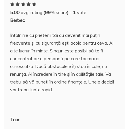
e
er
e
bl
e
p
di
s
o
rt
5.00
avg. rating (
99
% score) -
1
vote
b
st
r
dI
a
t
A
o
aj
Berbec
o
n
c
p
M
e
o
e
p
ai
a
Întâlnirile cu prietenii tăi au devenit mai puțin
k
l
frecvente și cu siguranță ești acolo pentru ceva. Ai
z
alte lucruri în minte. Singur, este posibil să te fi
ă
concentrat pe o persoană pe care tocmai ai
cunoscut-o. Dacă obstacolele îți stau în cale, nu
renunța. Ai încredere în tine și în abilitățile tale. Va
trebui să vă puneți în ordine finanțele. Unele decizii
vor trebui luate rapid.
Taur