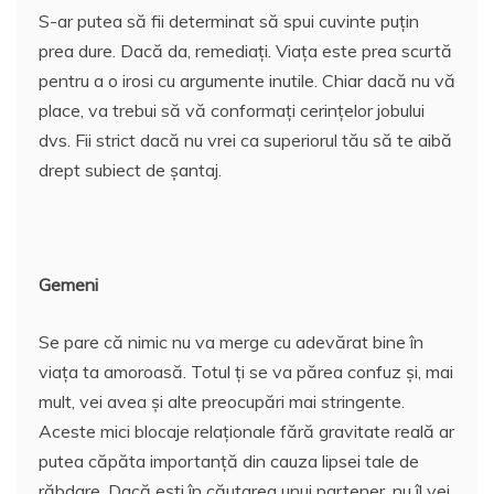
S-ar putea să fii determinat să spui cuvinte puțin
prea dure. Dacă da, remediați. Viața este prea scurtă
pentru a o irosi cu argumente inutile. Chiar dacă nu vă
place, va trebui să vă conformați cerințelor jobului
dvs. Fii strict dacă nu vrei ca superiorul tău să te aibă
drept subiect de șantaj.
Gemeni
Se pare că nimic nu va merge cu adevărat bine în
viața ta amoroasă. Totul ți se va părea confuz și, mai
mult, vei avea și alte preocupări mai stringente.
Aceste mici blocaje relaționale fără gravitate reală ar
putea căpăta importanță din cauza lipsei tale de
răbdare. Dacă ești în căutarea unui partener, nu îl vei