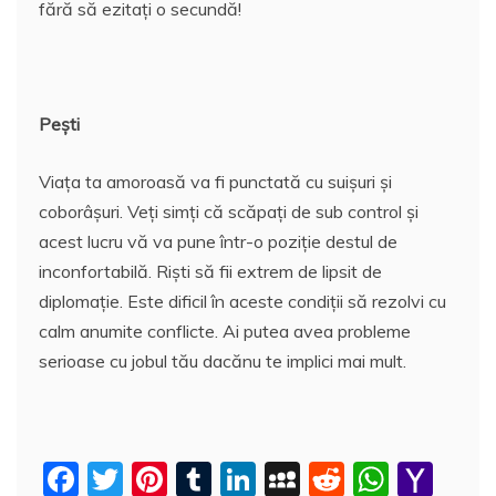
fără să ezitați o secundă!
Pești
Viața ta amoroasă va fi punctată cu suișuri și
coborâșuri. Veți simți că scăpați de sub control și
acest lucru vă va pune într-o poziție destul de
inconfortabilă. Riști să fii extrem de lipsit de
diplomație. Este dificil în aceste condiții să rezolvi cu
calm anumite conflicte. Ai putea avea probleme
serioase cu jobul tău dacănu te implici mai mult.
F
T
Pi
T
Li
M
R
W
Y