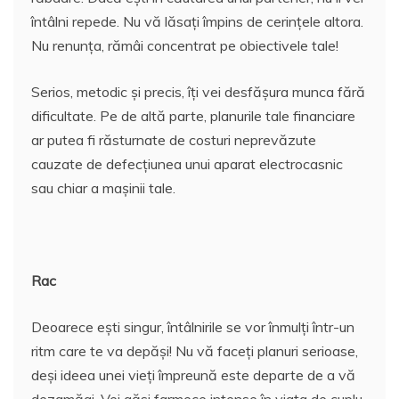
întâlni repede. Nu vă lăsați împins de cerințele altora.
Nu renunța, rămâi concentrat pe obiectivele tale!
Serios, metodic și precis, îți vei desfășura munca fără
dificultate. Pe de altă parte, planurile tale financiare
ar putea fi răsturnate de costuri neprevăzute
cauzate de defecțiunea unui aparat electrocasnic
sau chiar a mașinii tale.
Rac
Deoarece ești singur, întâlnirile se vor înmulți într-un
ritm care te va depăși! Nu vă faceți planuri serioase,
deși ideea unei vieți împreună este departe de a vă
dezamăgi. Vei găsi farmece intense în viața de cuplu,