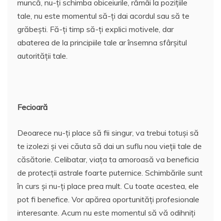
muncă, nu-ți schimba obiceiurile, rămâi la pozițiile
tale, nu este momentul să-ți dai acordul sau să te
grăbești. Fă-ți timp să-ți explici motivele, dar
abaterea de la principiile tale ar însemna sfârșitul
autorității tale.
Fecioară
Deoarece nu-ți place să fii singur, va trebui totuși să
te izolezi și vei căuta să dai un suflu nou vieții tale de
căsătorie. Celibatar, viața ta amoroasă va beneficia
de protecții astrale foarte puternice. Schimbările sunt
în curs și nu-ți place prea mult. Cu toate acestea, ele
pot fi benefice. Vor apărea oportunități profesionale
interesante. Acum nu este momentul să vă odihniți