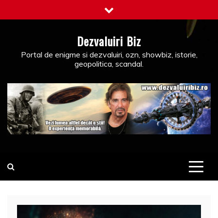
Skip
to
content
Dezvaluiri Biz
Portal de enigme si dezvaluiri, ozn, showbiz, istorie,
geopolitica, scandal.