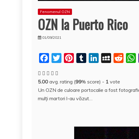
Fenomenul OZN
OZN la Puerto Rico
01/09/2021
F
T
Pi
T
Li
M
R
a
w
nt
u
n
y
e
c
itt
er
m
k
S
d
5.00
avg. rating (
99
% score) -
1
vote
e
er
e
bl
e
p
di
Un OZN de culoare portocalie a fost fotografi
b
st
r
dI
a
t
mulţi martori l-au văzut…
o
n
c
o
e
k