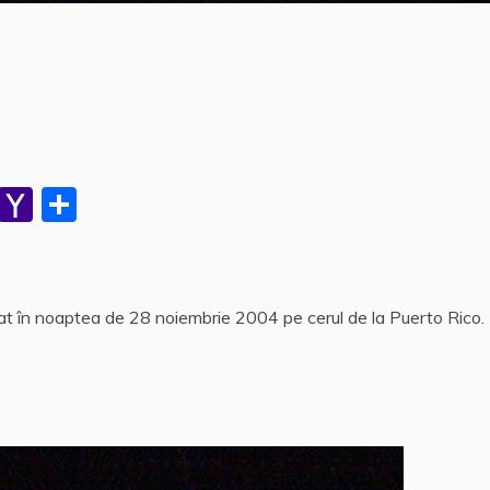
W
Y
P
h
a
a
at
h
rt
s
o
aj
at în noaptea de 28 noiembrie 2004 pe cerul de la Puerto Rico.
A
o
e
p
M
a
p
ai
z
l
ă