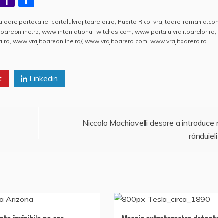
h
a
a
loare portocalie
,
portalulvrajitoarelor.ro
,
Puerto Rico
,
vrajitoare-romania.co
at
h
rt
itoareonline.ro
,
www.international-witches.com
,
www.portalulvrajitoarelor.ro
,
s
o
aj
a.ro
,
www.vrajitoareonline.ro/
,
www.vrajitoarero.com
,
www.vrajitoarero.ro
A
o
e
p
M
a
t
Linkedin
p
ai
z
l
ă
Niccolo Machiavelli despre a introduce 
rânduieli