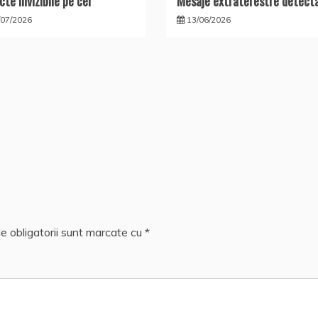
cte invizibile pe cer
Mesaje extraterestre detect
/07/2026
13/06/2026
e obligatorii sunt marcate cu
*