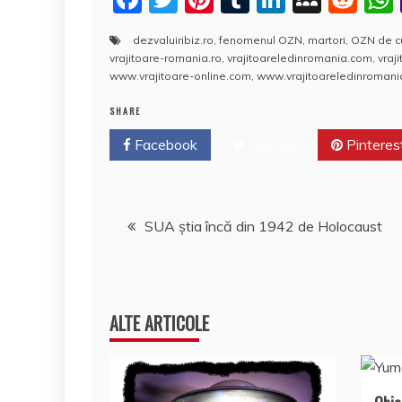
a
w
nt
u
n
y
e
dezvaluiribiz.ro
,
fenomenul OZN
,
martori
,
OZN de cu
c
itt
er
m
k
S
d
vrajitoare-romania.ro
,
vrajitoareledinromania.com
,
vraj
e
er
e
bl
e
p
di
www.vrajitoare-online.com
,
www.vrajitoareledinromani
b
st
r
dI
a
t
SHARE
o
n
c
Facebook
Twitter
Pinteres
o
e
k
Navigare
SUA ştia încă din 1942 de Holocaust
în
articole
ALTE ARTICOLE