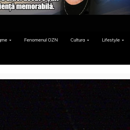
gme
Fenomenul OZN
Cultura
Lifestyle