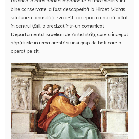
Biserica, a cărei podea împodobită cu mozaicuri sunt
ă
bine conservate, a fost descoperită la Hirbet Midras,
situl unei comunităţi evreieşti din epoca romană, aflat
în centrul ţării, a precizat într-un comunicat
Departamentul israelian de Antichităţi, care a început
săpăturile în urma arestării unui grup de hoţi care a
operat pe sit.