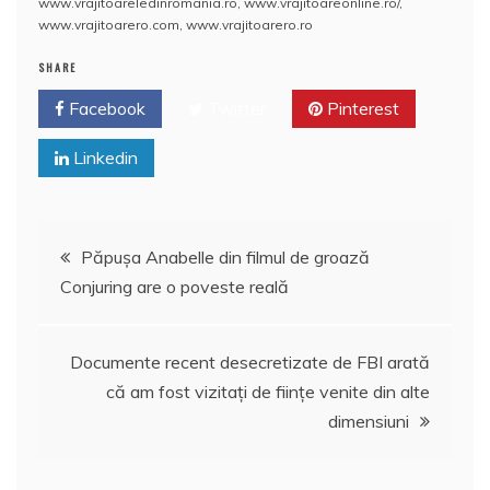
www.vrajitoareledinromania.ro
,
www.vrajitoareonline.ro/
,
www.vrajitoarero.com
,
www.vrajitoarero.ro
SHARE
Facebook
Twitter
Pinterest
Linkedin
Navigare
Păpuşa Anabelle din filmul de groază
Conjuring are o poveste reală
în
articole
Documente recent desecretizate de FBI arată
că am fost vizitaţi de fiinţe venite din alte
dimensiuni