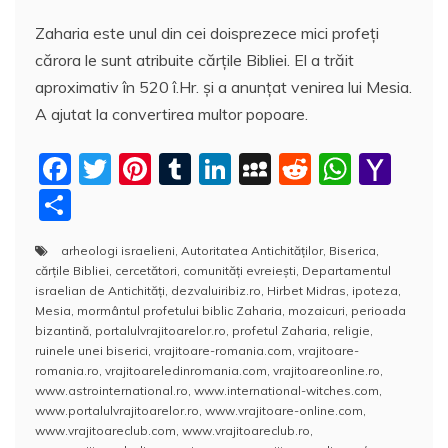
Zaharia este unul din cei doisprezece mici profeţi
cărora le sunt atribuite cărţile Bibliei. El a trăit
aproximativ în 520 î.Hr. şi a anunţat venirea lui Mesia.
A ajutat la convertirea multor popoare.
F
T
Pi
T
Li
M
R
W
Y
a
w
nt
u
n
y
e
h
a
P
c
itt
er
m
k
S
d
at
h
a
arheologi israelieni
,
Autoritatea Antichităţilor
,
Biserica
,
e
er
e
bl
e
p
di
s
o
rt
cărţile Bibliei
,
cercetători
,
comunităţi evreieşti
,
Departamentul
b
st
r
dI
a
t
A
o
aj
israelian de Antichităţi
,
dezvaluiribiz.ro
,
Hirbet Midras
,
ipoteza
,
Mesia
,
mormântul profetului biblic Zaharia
,
mozaicuri
,
perioada
o
n
c
p
M
e
bizantină
,
portalulvrajitoarelor.ro
,
profetul Zaharia
,
religie
,
o
e
p
ai
ruinele unei biserici
,
vrajitoare-romania.com
,
vrajitoare-
a
romania.ro
,
vrajitoareledinromania.com
,
vrajitoareonline.ro
,
k
l
z
www.astrointernational.ro
,
www.international-witches.com
,
www.portalulvrajitoarelor.ro
,
www.vrajitoare-online.com
,
ă
www.vrajitoareclub.com
,
www.vrajitoareclub.ro
,