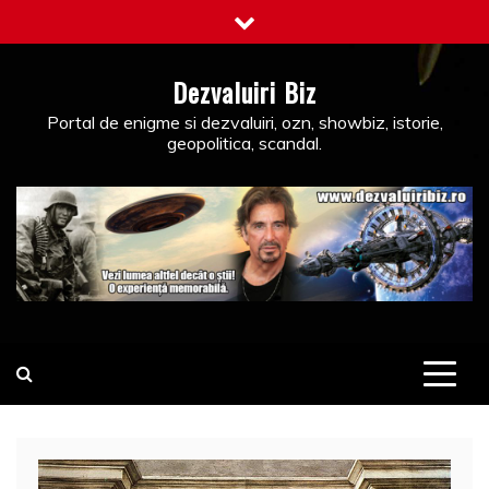
Skip
to
content
Dezvaluiri Biz
Portal de enigme si dezvaluiri, ozn, showbiz, istorie,
geopolitica, scandal.