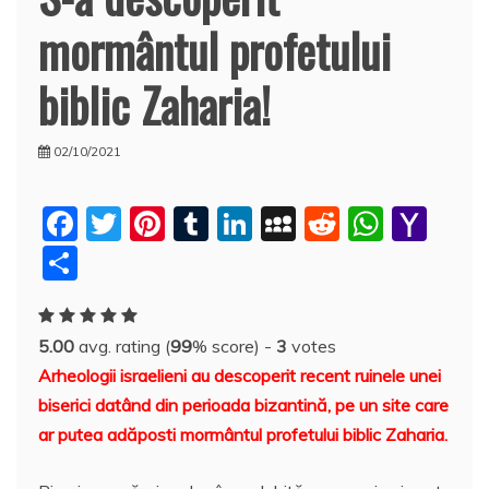
mormântul profetului
biblic Zaharia!
02/10/2021
F
T
Pi
T
Li
M
R
W
Y
a
w
nt
u
n
y
e
h
a
P
c
itt
er
m
k
S
d
at
h
a
e
er
e
bl
e
p
di
s
o
rt
5.00
avg. rating (
99
% score) -
3
votes
b
st
r
dI
a
t
A
o
aj
Arheologii israelieni au descoperit recent ruinele unei
o
n
c
p
M
e
biserici datând din perioada bizantină, pe un site care
o
e
p
ai
a
ar putea adăposti mormântul profetului biblic Zaharia.
k
l
z