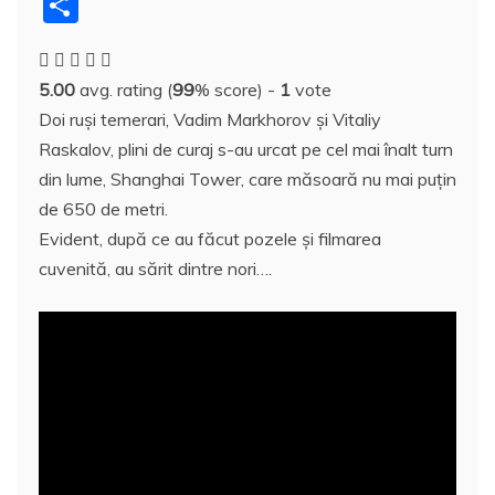
a
w
nt
u
n
y
e
h
a
P
c
itt
er
m
k
S
d
at
h
a
e
er
e
bl
e
p
di
s
o
rt
5.00
avg. rating (
99
% score) -
1
vote
b
st
r
dI
a
t
A
o
aj
Doi ruşi temerari, Vadim Markhorov şi Vitaliy
o
n
c
p
M
e
Raskalov, plini de curaj s-au urcat pe cel mai înalt turn
o
e
p
ai
a
din lume, Shanghai Tower, care măsoară nu mai puţin
k
l
z
de 650 de metri.
Evident, după ce au făcut pozele şi filmarea
ă
cuvenită, au sărit dintre nori….