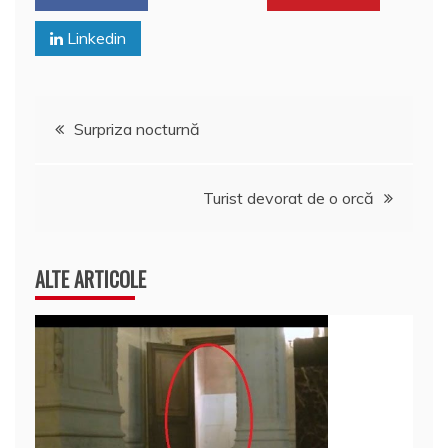
k
l
z
Linkedin
ă
Navigare
Surpriza nocturnă
în
Turist devorat de o orcă
articole
ALTE ARTICOLE