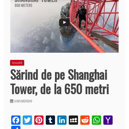
Insolit
Sărind de pe Shanghai
Tower, de la 650 metri
10/10/2020
F
T
Pi
T
Li
M
R
W
Y