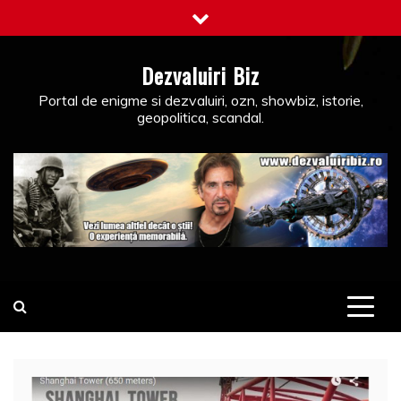
Skip
to
content
Dezvaluiri Biz
Portal de enigme si dezvaluiri, ozn, showbiz, istorie,
geopolitica, scandal.