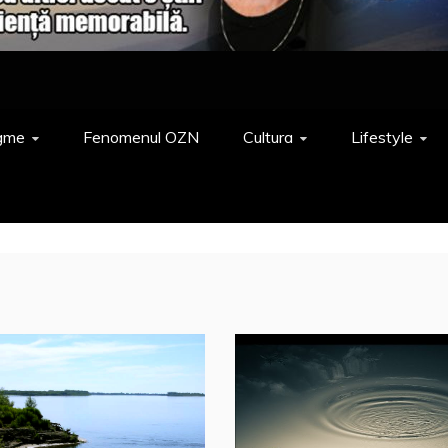
gme
Fenomenul OZN
Cultura
Lifestyle