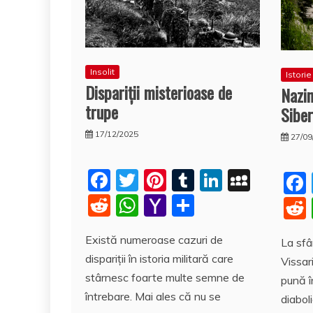
Insolit
Istorie
Dispariţii misterioase de
Nazin
trupe
Siber
17/12/2025
27/09
F
T
Pi
T
Li
M
a
w
nt
u
n
y
R
W
Y
P
c
itt
er
m
k
S
e
h
a
a
Există numeroase cazuri de
e
er
e
bl
e
p
La sfâr
d
at
h
rt
dispariţii în istoria militară care
Vissar
b
st
r
dI
a
di
s
o
aj
stârnesc foarte multe semne de
pună î
o
n
c
t
A
o
e
întrebare. Mai ales că nu se
diabol