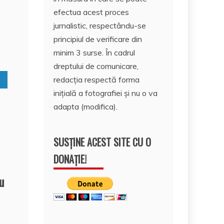
e
p
efectua acest proces
I
a
jurnalistic, respectându-se
n
c
principiul de verificare din
minim 3 surse. În cadrul
e
dreptului de comunicare,
redacția respectă forma
inițială a fotografiei și nu o va
adapta (modifica).
SUSȚINE ACEST SITE CU O
DONAȚIE!
u