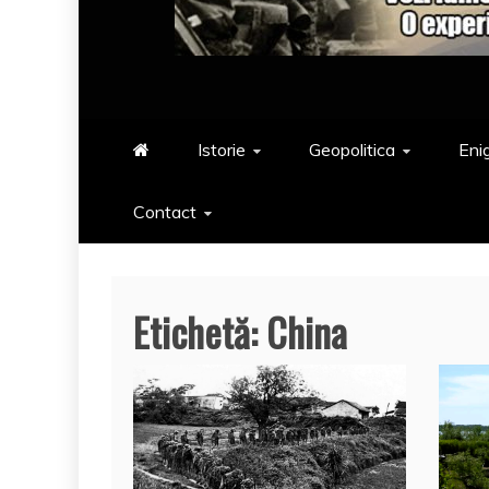
Istorie
Geopolitica
Eni
Contact
Etichetă:
China