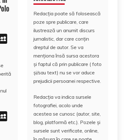
Polo
Redacția poate să folosească
poze spre publicare, care
ilustrează un anumit discurs
i
M
jurnalistic, dar care conțin
n
y
dreptul de autor. Se va
menționa însă sursa acestora
S
și faptul că prin publicare ( foto
se
e
p
și/sau text) nu se vor aduce
erită
I
a
prejudicii persoanei respective.
n
c
enul
e
Redacția va indica sursele
fotografiei, acolo unde
i
M
acestea se cunosc (autor, site,
blog, platformă etc.). Pozele și
n
y
sursele sunt verificate, online,
S
în măsura în care se poate