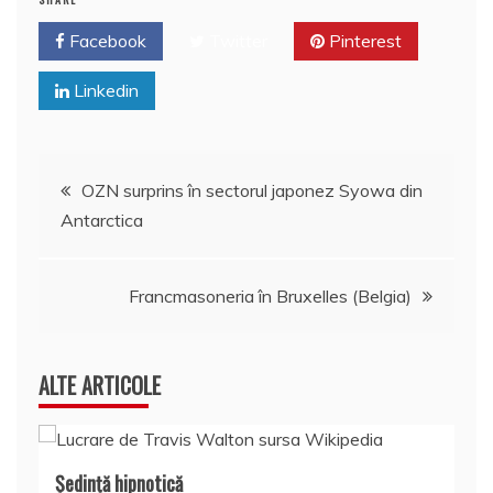
Facebook
Twitter
Pinterest
Linkedin
Navigare
OZN surprins în sectorul japonez Syowa din
Antarctica
în
articole
Francmasoneria în Bruxelles (Belgia)
ALTE ARTICOLE
Şedinţă hipnotică