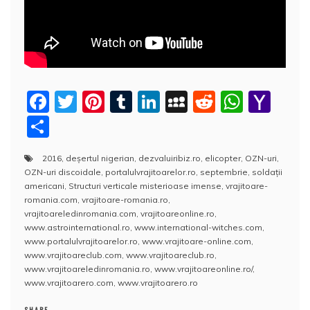
F
T
Pi
T
Li
M
R
W
Y
a
w
nt
u
n
y
e
h
a
P
c
itt
er
m
k
S
d
at
h
a
2016
,
deşertul nigerian
,
dezvaluiribiz.ro
,
elicopter
,
OZN-uri
,
e
er
e
bl
e
p
di
s
o
rt
OZN-uri discoidale
,
portalulvrajitoarelor.ro
,
septembrie
,
soldaţii
b
st
r
dI
a
t
A
o
aj
americani
,
Structuri verticale misterioase imense
,
vrajitoare-
romania.com
,
vrajitoare-romania.ro
,
o
n
c
p
M
e
vrajitoareledinromania.com
,
vrajitoareonline.ro
,
o
e
p
ai
www.astrointernational.ro
,
www.international-witches.com
,
a
www.portalulvrajitoarelor.ro
,
www.vrajitoare-online.com
,
k
l
z
www.vrajitoareclub.com
,
www.vrajitoareclub.ro
,
www.vrajitoareledinromania.ro
,
www.vrajitoareonline.ro/
,
ă
www.vrajitoarero.com
,
www.vrajitoarero.ro
SHARE