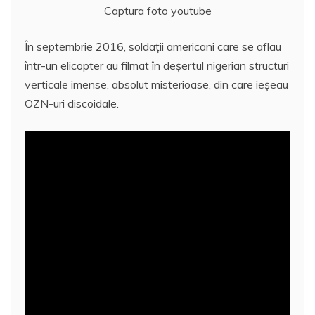
Captura foto youtube
În septembrie 2016, soldaţii americani care se aflau
într-un elicopter au filmat în deşertul nigerian structuri
verticale imense, absolut misterioase, din care ieşeau
OZN-uri discoidale.