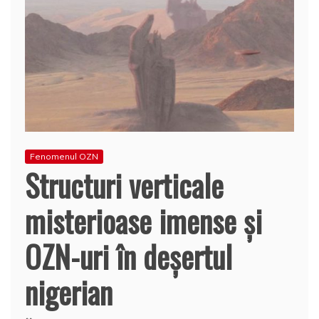
Fenomenul OZN
Structuri verticale
misterioase imense şi
OZN-uri în deşertul
nigerian