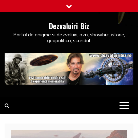
Skip
to
content
Dezvaluiri Biz
Portal de enigme si dezvaluiri, ozn, showbiz, istorie,
geopolitica, scandal.