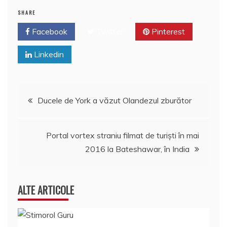
SHARE
Facebook
Twitter
Pinterest
Linkedin
Navigare
Ducele de York a văzut Olandezul zburător
în
Portal vortex straniu filmat de turişti în mai
articole
2016 la Bateshawar, în India
ALTE ARTICOLE