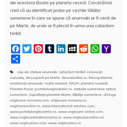
ale acestora lăsate pe planeta vecină. Cercetătorii
cred că au identificat probe pe vechile tăbliţe
sumeriene în care se spune că anunnaki ar fi venit de
pe Marte, de unde ar fi plecat în urma unui cataclism
teribil.
F
T
Pi
T
Li
M
R
W
Y
a
w
nt
u
n
y
e
h
a
P
c
itt
er
m
k
S
d
at
h
a
cap de statuie anunnaki
,
cataclism teribil
,
colonizat
,
e
er
e
bl
e
p
di
s
o
rt
Curiosity
,
descoperit pe Marte
,
dezvaluiribiz.ro
,
Mesopotamia
,
b
st
r
dI
a
t
A
o
aj
misterioşii anunnaki
,
multe mistere
,
NASA
,
planeta noastră
,
Planeta Roşie
,
portalulvrajitoarelor.ro
,
statuile sumeriene antice
,
o
n
c
p
M
e
sumerienii
,
Suprafaţa planetei Marte
,
tăbliţe sumeriene
,
ufologii
,
o
e
p
ai
vrajitoare-romania.com
,
vrajitoare-romania.ro
,
a
vrajitoareonline.ro
,
www.international-witches.com
,
k
l
z
www.portalulvrajitoarelor.ro
,
www.vrajitoare-online.com
,
www.vrajitoareledinromania.ro
,
www.vrajitoareonline.ro/
,
ă
www.vrajitoarero.com
,
www.vrajitoarero.ro