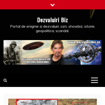
Skip
to
content
Dezvaluiri Biz
Portal de enigme si dezvaluiri, ozn, showbiz, istorie,
geopolitica, scandal.