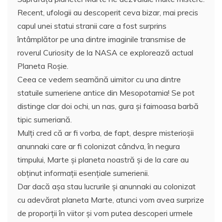
Recent, ufologii au descoperit ceva bizar, mai precis
capul unei statui stranii care a fost surprins
întâmplător pe una dintre imaginile transmise de
roverul Curiosity de la NASA ce explorează actual
Planeta Roşie.
Ceea ce vedem seamănă uimitor cu una dintre
statuile sumeriene antice din Mesopotamia! Se pot
distinge clar doi ochi, un nas, gura şi faimoasa barbă
tipic sumeriană.
Mulţi cred că ar fi vorba, de fapt, despre misterioşii
anunnaki care ar fi colonizat cândva, în negura
timpului, Marte şi planeta noastră şi de la care au
obţinut informaţii esenţiale sumerienii.
Dar dacă aşa stau lucrurile şi anunnaki au colonizat
cu adevărat planeta Marte, atunci vom avea surprize
de proporţii în viitor şi vom putea descoperi urmele