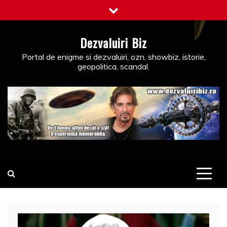
Skip
to
content
Dezvaluiri Biz
Portal de enigme si dezvaluiri, ozn, showbiz, istorie,
geopolitica, scandal.