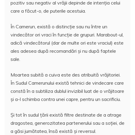
pozitiv sau negativ al vrăjii depinde de intenţia celui
care a făcut-o, de puterile acestuia.
În Camerun, există o distincţie sau nu între un
vindecător ori vraci în funcţie de grupuri. Marabout-ul,
adică vindecătorul (dar de multe ori este vraciul) este
ales adesea după recomandări şi nu după faptele
sale.
Moartea subită a cuiva este des atribuită vrăjitoriei.
În Sudul Camerunului există tehnici de vindecare care
constă în a subtiliza dublul invizibil luat de o vrăjitoare
şi a-l schimba contra unei capre, pentru un sacrificiu.
Şi tot în sudul ţării există filtre destinate de a atrage
dragostea, generozitatea partenerului sau a soţiei, de
a găsi jumătatea, însă există şi reversul.