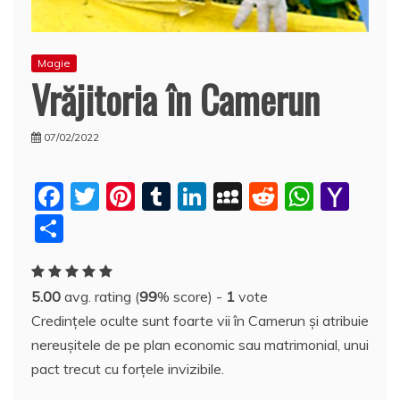
Magie
Vrăjitoria în Camerun
07/02/2022
F
T
Pi
T
Li
M
R
W
Y
a
w
nt
u
n
y
e
h
a
P
c
itt
er
m
k
S
d
at
h
a
e
er
e
bl
e
p
di
s
o
rt
5.00
avg. rating (
99
% score) -
1
vote
b
st
r
dI
a
t
A
o
aj
Credinţele oculte sunt foarte vii în Camerun şi atribuie
o
n
c
p
M
e
nereuşitele de pe plan economic sau matrimonial, unui
o
e
p
ai
a
pact trecut cu forţele invizibile.
k
l