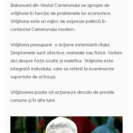
z
Bakawerii din Vestul Camerunului se apropie de
ă
vrăjitorie în funcţie de problemele lor economice.
Vrăjitoria este un mijloc de expresie politică în
contextul Camerunului modern.
Vrăjitoria presupune o acţiune exterioară răului.
Simptomele sunt afective, mateiale sau fizice. Vorbim
aici despre forţe oculte şi malefice. Vrăjitoria este
integrată individului, care se referă la evenimente
suportate de el însuşi.
Vrăjitoarea poate să acţioneze dincolo de privirile
comune şi în alte lumi.