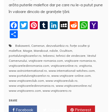
arăta puterile malefice dar pe care nu le-a putut pune
în valoare dincolo de graniţele ţării.
F
T
Pi
T
Li
M
R
W
Y
a
w
nt
u
n
y
e
h
a
P
c
itt
er
m
k
S
d
at
h
a
Bakawerii
,
Camerun
,
dezvaluiribiz.ro
,
forţe oculte şi
e
er
e
bl
e
p
di
s
o
rt
malefice
,
Magie
,
Marabout
,
ndole
,
Ocultism
,
b
st
r
dI
a
t
A
o
aj
portalulvrajitoarelor.ro
,
tebeesi
,
tehnici de vindecare
,
Vestul
Camerunului
,
vrajitoare-romania.com
,
vrajitoare-romania.ro
,
o
n
c
p
M
e
vrajitoareledinromania.com
,
vrajitoareonline.ro
,
vrajitoria
,
o
e
p
ai
www.astrointernational.ro
,
www.international-witches.com
,
a
www.portalulvrajitoarelor.ro
,
www.vrajitoare-online.com
,
k
l
z
www.vrajitoareclub.com
,
www.vrajitoareclub.ro
,
www.vrajitoareledinromania.ro
,
www.vrajitoareonline.ro/
,
ă
www.vrajitoarero.com
,
www.vrajitoarero.ro
SHARE
Facebook
Twitter
Pinterest