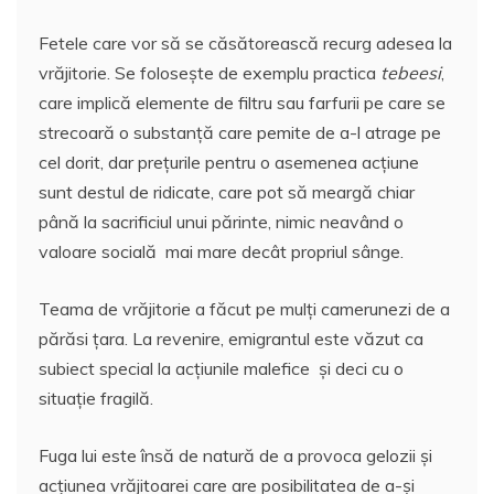
Fetele care vor să se căsătorească recurg adesea la
vrăjitorie. Se foloseşte de exemplu practica
tebeesi
,
care implică elemente de filtru sau farfurii pe care se
strecoară o substanţă care pemite de a-l atrage pe
cel dorit, dar preţurile pentru o asemenea acţiune
sunt destul de ridicate, care pot să meargă chiar
până la sacrificiul unui părinte, nimic neavând o
valoare socială mai mare decât propriul sânge.
Teama de vrăjitorie a făcut pe mulţi camerunezi de a
părăsi ţara. La revenire, emigrantul este văzut ca
subiect special la acţiunile malefice şi deci cu o
situaţie fragilă.
Fuga lui este însă de natură de a provoca gelozii şi
acţiunea vrăjitoarei care are posibilitatea de a-şi