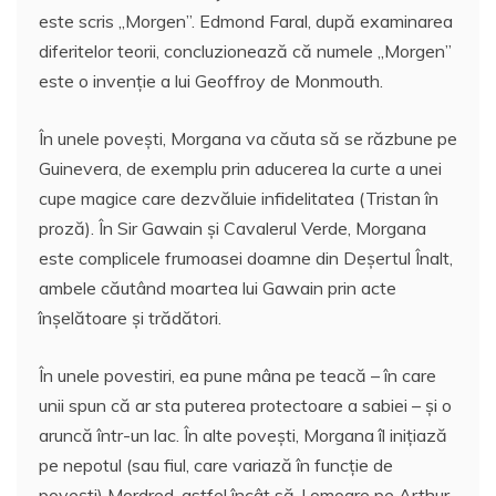
este scris „Morgen”. Edmond Faral, după examinarea
diferitelor teorii, concluzionează că numele „Morgen”
este o invenție a lui Geoffroy de Monmouth.
În unele povești, Morgana va căuta să se răzbune pe
Guinevera, de exemplu prin aducerea la curte a unei
cupe magice care dezvăluie infidelitatea (Tristan în
proză). În Sir Gawain și Cavalerul Verde, Morgana
este complicele frumoasei doamne din Deșertul Înalt,
ambele căutând moartea lui Gawain prin acte
înșelătoare și trădători.
În unele povestiri, ea pune mâna pe teacă – în care
unii spun că ar sta puterea protectoare a sabiei – și o
aruncă într-un lac. În alte povești, Morgana îl inițiază
pe nepotul (sau fiul, care variază în funcție de
povești) Mordred, astfel încât să-l omoare pe Arthur.