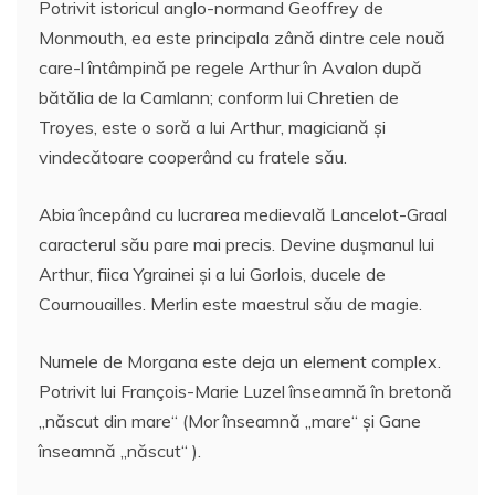
Potrivit istoricul anglo-normand Geoffrey de
Monmouth, ea este principala zână dintre cele nouă
care-l întâmpină pe regele Arthur în Avalon după
bătălia de la Camlann; conform lui Chretien de
Troyes, este o soră a lui Arthur, magiciană și
vindecătoare cooperând cu fratele său.
Abia începând cu lucrarea medievală Lancelot-Graal
caracterul său pare mai precis. Devine dușmanul lui
Arthur, fiica Ygrainei și a lui Gorlois, ducele de
Cournouailles. Merlin este maestrul său de magie.
Numele de Morgana este deja un element complex.
Potrivit lui François-Marie Luzel înseamnă în bretonă
„născut din mare“ (Mor înseamnă „mare“ și Gane
înseamnă „născut“ ).