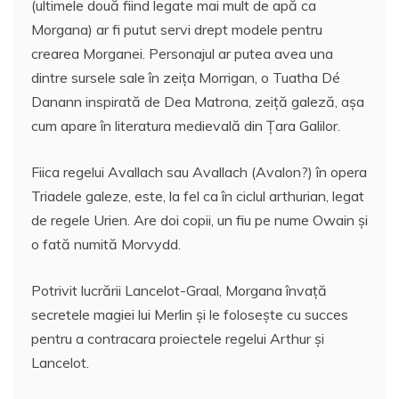
(ultimele două fiind legate mai mult de apă ca
Morgana) ar fi putut servi drept modele pentru
crearea Morganei. Personajul ar putea avea una
dintre sursele sale în zeița Morrigan, o Tuatha Dé
Danann inspirată de Dea Matrona, zeiță galeză, așa
cum apare în literatura medievală din Țara Galilor.
Fiica regelui Avallach sau Avallach (Avalon?) în opera
Triadele galeze, este, la fel ca în ciclul arthurian, legat
de regele Urien. Are doi copii, un fiu pe nume Owain și
o fată numită Morvydd.
Potrivit lucrării Lancelot-Graal, Morgana învață
secretele magiei lui Merlin și le folosește cu succes
pentru a contracara proiectele regelui Arthur și
Lancelot.