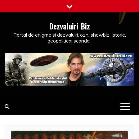
Skip
to
content
Dezvaluiri Biz
Portal de enigme si dezvaluiri, ozn, showbiz, istorie,
geopolitica, scandal.