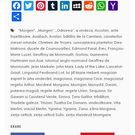
F
T
Pi
T
Li
M
R
W
Y
a
w
nt
u
n
y
e
h
a
P
c
itt
er
m
k
S
d
at
h
a
"Morgen"
,
„Muirgen“
,
„Odiseea”
,
a vindeca
,
Accolon
,
acte
e
er
e
bl
e
p
di
s
o
rt
înșelătoare
,
Avallach
,
Avalon
,
bătălia de la Camlann
,
cavalerilor
b
st
r
dI
a
t
A
o
aj
mesei rotunde
,
Chretien de Troyes
,
cunoașterea plantelor
,
Dea
Matrona
,
ducele de Cournouailles
,
Edmond Faral
,
Erec
,
François-
o
n
c
p
M
e
Marie Luzel
,
Geoffroy de Monmouth
,
Gorlois
,
Guinevera
,
o
e
p
ai
Hartmann von Aue
,
istoricul anglo-normand Geoffrey de
a
Monmouth
,
Jean Markale
,
John Marx
,
Lady of the Lake
,
Lancelot-
k
l
z
Graal
,
Lingvistul Ferdinand Lot
,
lui Jill Marie Hebert
,
magician
expert în arta vindecării
,
magiciana
,
magiciana Circe
,
magicianul
ă
regelui Arthur
,
Mordred
,
Morgana
,
Morrigan
,
Morvydd
,
Owain
,
puterea magică
,
regele Arthur
,
regele Urien
,
Sequana
,
Sir
Gawain și Cavalerul Verde
,
Sirona
,
Ţara Galilor
,
trădători
,
Triadele galeze
,
Tristan
,
Tuatha De Danann
,
vindecătoare
,
Vita
Merlini
,
vraciul Merlin
,
Ygraina
,
Ygraine
,
Zana
,
zâna Morgana
,
zeița celtică
,
zeița celtică Sulis
,
zeița irlandeză Morrigane
SHARE