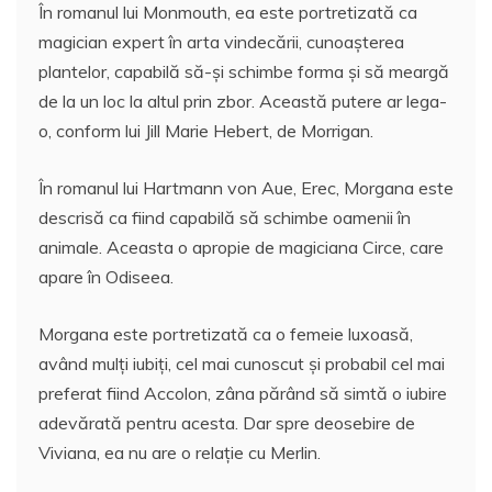
În romanul lui Monmouth, ea este portretizată ca
magician expert în arta vindecării, cunoașterea
plantelor, capabilă să-și schimbe forma și să meargă
de la un loc la altul prin zbor. Această putere ar lega-
o, conform lui Jill Marie Hebert, de Morrigan.
În romanul lui Hartmann von Aue, Erec, Morgana este
descrisă ca fiind capabilă să schimbe oamenii în
animale. Aceasta o apropie de magiciana Circe, care
apare în Odiseea.
Morgana este portretizată ca o femeie luxoasă,
având mulți iubiți, cel mai cunoscut și probabil cel mai
preferat fiind Accolon, zâna părând să simtă o iubire
adevărată pentru acesta. Dar spre deosebire de
Viviana, ea nu are o relație cu Merlin.