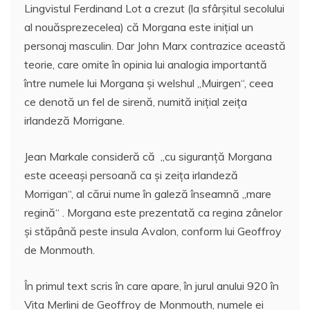
Lingvistul Ferdinand Lot a crezut (la sfârșitul secolului
al nouăsprezecelea) că Morgana este inițial un
personaj masculin. Dar John Marx contrazice această
teorie, care omite în opinia lui analogia importantă
între numele lui Morgana și welshul „Muirgen“, ceea
ce denotă un fel de sirenă, numită inițial zeița
irlandeză Morrigane.
Jean Markale consideră că „cu siguranță Morgana
este aceeași persoană ca și zeița irlandeză
Morrigan“, al cărui nume în galeză înseamnă „mare
regină“ . Morgana este prezentată ca regina zânelor
și stăpână peste insula Avalon, conform lui Geoffroy
de Monmouth.
În primul text scris în care apare, în jurul anului 920 în
Vita Merlini de Geoffroy de Monmouth, numele ei