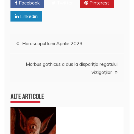
Facebook
Twitter
Pinterest
Linkedin
Navigare
Horoscopul lunii Aprilie 2023
în
Morbus gothicus a dus la dispariția regatului
articole
vizigoților
ALTE ARTICOLE