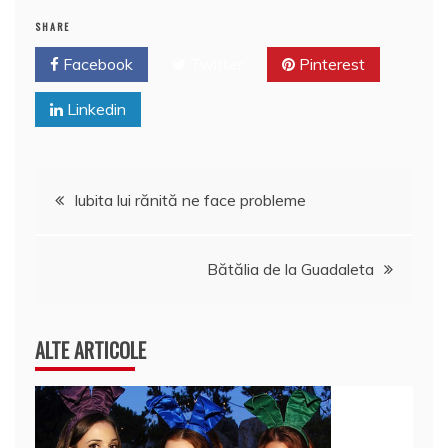
o
n
c
p
M
e
SHARE
o
e
p
ai
a
Facebook
Twitter
Pinterest
k
l
z
Linkedin
ă
Navigare
Iubita lui rănită ne face probleme
în
Bătălia de la Guadaleta
articole
ALTE ARTICOLE