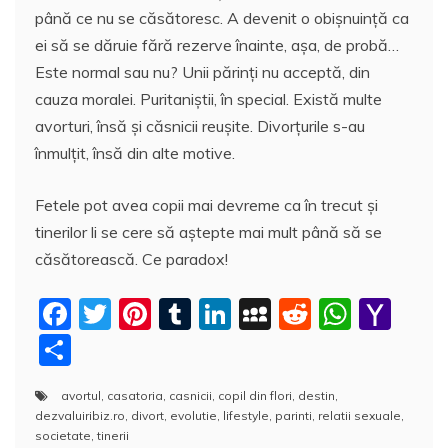
până ce nu se căsătoresc. A devenit o obişnuinţă ca
ei să se dăruie fără rezerve înainte, aşa, de probă…
Este normal sau nu? Unii părinţi nu acceptă, din
cauza moralei. Puritaniştii, în special. Există multe
avorturi, însă şi căsnicii reuşite. Divorţurile s-au
înmulţit, însă din alte motive.
Fetele pot avea copii mai devreme ca în trecut şi
tinerilor li se cere să aştepte mai mult până să se
căsătorească. Ce paradox!
F
T
Pi
T
Li
M
R
W
Y
a
w
nt
u
n
y
e
h
a
P
c
itt
er
m
k
S
d
at
h
a
avortul
,
casatoria
,
casnicii
,
copil din flori
,
destin
,
e
er
e
bl
e
p
di
s
o
rt
dezvaluiribiz.ro
,
divort
,
evolutie
,
lifestyle
,
parinti
,
relatii sexuale
,
b
st
r
dI
a
t
A
o
aj
societate
,
tinerii