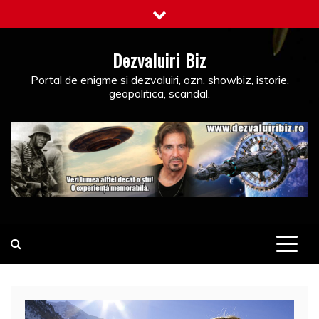
Skip
to
content
Dezvaluiri Biz
Portal de enigme si dezvaluiri, ozn, showbiz, istorie,
geopolitica, scandal.