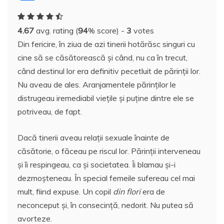
c
itt
er
m
k
S
d
at
h
a
e
er
e
bl
e
p
di
s
o
rt
4.67
avg. rating (
94
% score) -
3
votes
b
st
r
dI
a
t
A
o
aj
Din fericire, în ziua de azi tinerii hotărăsc singuri cu
o
n
c
p
M
e
cine să se căsătorească şi când, nu ca în trecut,
o
e
p
ai
a
când destinul lor era definitiv pecetluit de părinţii lor.
k
l
z
Nu aveau de ales. Aranjamentele părinţilor le
distrugeau iremediabil vieţile şi puţine dintre ele se
ă
potriveau, de fapt.
Dacă tinerii aveau relaţii sexuale înainte de
căsătorie, o făceau pe riscul lor. Părinţii interveneau
şi îi respingeau, ca şi societatea. Îi blamau şi-i
dezmoşteneau. În special femeile sufereau cel mai
mult, fiind expuse. Un copil
din flori
era de
neconceput şi, în consecinţă, nedorit. Nu putea să
avorteze.