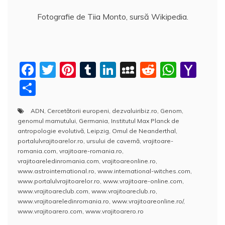
Fotografie de Tiia Monto, sursă Wikipedia.
F
T
Pi
T
Li
M
R
W
Y
a
w
nt
u
n
y
e
h
a
P
c
itt
er
m
k
S
d
at
h
a
ADN
,
Cercetătorii europeni
,
dezvaluiribiz.ro
,
Genom
,
e
er
e
bl
e
p
di
s
o
rt
genomul mamutului
,
Germania
,
Institutul Max Planck de
b
st
r
dI
a
t
A
o
aj
antropologie evolutivă
,
Leipzig
,
Omul de Neanderthal
,
portalulvrajitoarelor.ro
,
ursului de cavernă
,
vrajitoare-
o
n
c
p
M
e
romania.com
,
vrajitoare-romania.ro
,
o
e
p
ai
vrajitoareledinromania.com
,
vrajitoareonline.ro
,
a
www.astrointernational.ro
,
www.international-witches.com
,
k
l
z
www.portalulvrajitoarelor.ro
,
www.vrajitoare-online.com
,
www.vrajitoareclub.com
,
www.vrajitoareclub.ro
,
ă
www.vrajitoareledinromania.ro
,
www.vrajitoareonline.ro/
,
www.vrajitoarero.com
,
www.vrajitoarero.ro