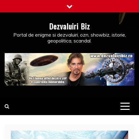
Skip
to
content
Dezvaluiri Biz
Portal de enigme si dezvaluiri, ozn, showbiz, istorie,
geopolitica, scandal.