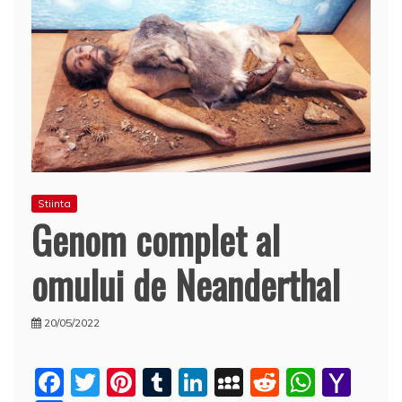
Stiinta
Genom complet al
omului de Neanderthal
20/05/2022
F
T
Pi
T
Li
M
R
W
Y