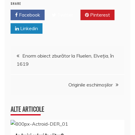
SHARE
Facebook
Twitter
Pinterest
Linkedin
Navigare
Enorm obiect zburător la Fluelen, Elveţia, în
1619
în
articole
Originile eschimoşilor
ALTE ARTICOLE