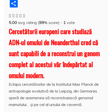
a
w
nt
u
n
y
e
h
a
P
c
itt
er
m
k
S
d
at
h
a
e
er
e
bl
e
p
di
s
o
rt
5.00
avg. rating (
99
% score) -
1
vote
b
st
r
dI
a
t
A
o
aj
Cercetătorii europeni care studiază
o
n
c
p
M
e
ADN-ul omului de Neanderthal cred că
o
e
p
ai
a
k
l
z
sunt capabili de a reconstrui un genom
ă
complet al acestui văr îndepărtat al
omului modern.
Echipa cercetătorilor de la Institutul Max Planck de
antropologie evolutivă de la Leipzig, din Germania,
speră de asemenea să reconstruiască genomul
mamutului… şi pe cel al ursului de cavernă.