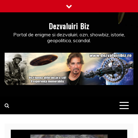
Skip
to
content
Dezvaluiri Biz
Portal de enigme si dezvaluiri, ozn, showbiz, istorie,
geopolitica, scandal.