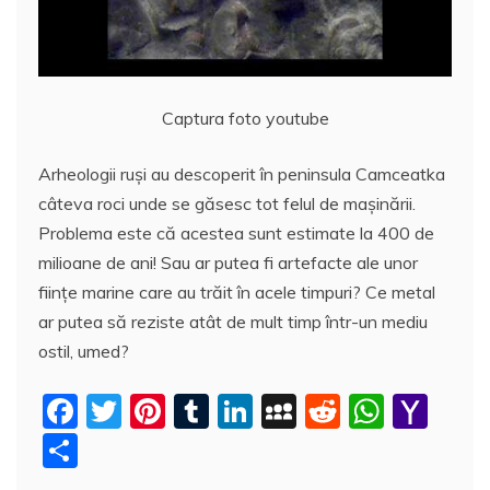
Captura foto youtube
Arheologii ruşi au descoperit în peninsula Camceatka
câteva roci unde se găsesc tot felul de maşinării.
Problema este că acestea sunt estimate la 400 de
milioane de ani! Sau ar putea fi artefacte ale unor
fiinţe marine care au trăit în acele timpuri? Ce metal
ar putea să reziste atât de mult timp într-un mediu
ostil, umed?
F
T
Pi
T
Li
M
R
W
Y
a
w
nt
u
n
y
e
h
a
P
c
itt
er
m
k
S
d
at
h
a