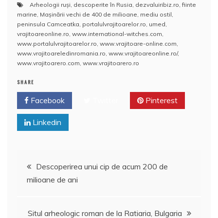
Arheologii ruşi
,
descoperite în Rusia
,
dezvaluiribiz.ro
,
fiinte
e
er
e
bl
e
p
di
s
o
rt
marine
,
Maşinării vechi de 400 de milioane
,
mediu ostil
,
b
st
r
dI
a
t
A
o
aj
peninsula Camceatka
,
portalulvrajitoarelor.ro
,
umed
,
vrajitoareonline.ro
,
www.international-witches.com
,
o
n
c
p
M
e
www.portalulvrajitoarelor.ro
,
www.vrajitoare-online.com
,
o
e
p
ai
www.vrajitoareledinromania.ro
,
www.vrajitoareonline.ro/
,
a
www.vrajitoarero.com
,
www.vrajitoarero.ro
k
l
z
SHARE
ă
Facebook
Twitter
Pinterest
Linkedin
Navigare
Descoperirea unui cip de acum 200 de
milioane de ani
în
articole
Situl arheologic roman de la Ratiaria, Bulgaria