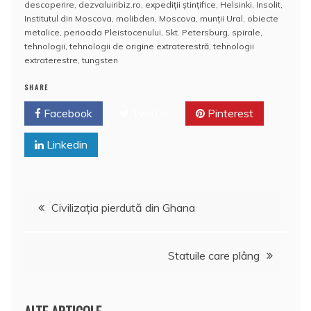
e
er
e
bl
e
p
di
s
o
rt
descoperire
,
dezvaluiribiz.ro
,
expediţii ştinţifice
,
Helsinki
,
Insolit
,
b
st
r
dI
a
t
A
o
aj
Institutul din Moscova
,
molibden
,
Moscova
,
munţii Ural
,
obiecte
metalice
,
perioada Pleistocenului
,
Skt. Petersburg
,
spirale
,
o
n
c
p
M
e
tehnologii
,
tehnologii de origine extraterestră
,
tehnologii
o
e
p
ai
extraterestre
,
tungsten
a
k
l
z
SHARE
ă
Facebook
Twitter
Pinterest
Linkedin
Navigare
Civilizaţia pierdută din Ghana
în
Statuile care plâng
articole