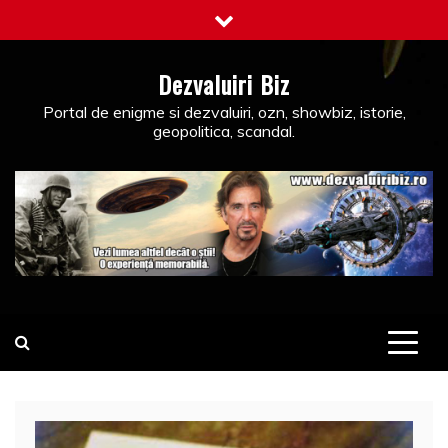
Skip
to
content
Dezvaluiri Biz
Portal de enigme si dezvaluiri, ozn, showbiz, istorie,
geopolitica, scandal.