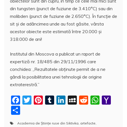
obiectelor sunt din cupru, în timp ce cele mai mici sunt
din tungsten (punct de fuziune de 3.410°C) sau din
molibden (punct de fuziune de 2.650°C). În funcţie de
sit şi de adâncimea unde au fost găsite, vârsta
acestor obiecte este estimată între 20.000 şi
318.000 de ani!
Institutul din Moscova a publicat un raport de
expertiză nr. 18/485 din 29/11/1996 care
conchidea: „Rezultatele obţinute permit de a ne
gândi la posibilitatea unei tehnologii de origine
extraterestră.”
F
T
Pi
T
Li
M
R
W
Y
a
w
nt
u
n
y
e
h
a
P
c
itt
er
m
k
S
d
at
h
a
Academia de Ştiinţe ruse din Siktivka
,
artefacte
,