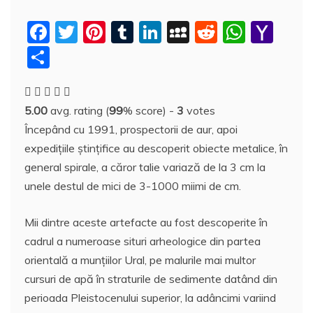
F
T
Pi
T
Li
M
R
W
Y
a
w
nt
u
n
y
e
h
a
P
c
itt
er
m
k
S
d
at
h
a
e
er
e
bl
e
p
di
s
o
rt
5.00
avg. rating (
99
% score) -
3
votes
b
st
r
dI
a
t
A
o
aj
Începând cu 1991, prospectorii de aur, apoi
o
n
c
p
M
e
expediţiile ştinţifice au descoperit obiecte metalice, în
o
e
p
ai
a
general spirale, a căror talie variază de la 3 cm la
k
l
z
unele destul de mici de 3-1000 miimi de cm.
ă
Mii dintre aceste artefacte au fost descoperite în
cadrul a numeroase situri arheologice din partea
orientală a munţiilor Ural, pe malurile mai multor
cursuri de apă în straturile de sedimente datând din
perioada Pleistocenului superior, la adâncimi variind