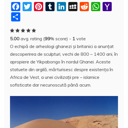
F
T
Pi
T
Li
M
R
W
Y
a
w
nt
u
n
y
e
h
a
P
c
itt
er
m
k
S
d
at
h
a
e
er
e
bl
e
p
di
s
o
rt
5.00
avg. rating (
99
% score) -
1
vote
b
st
r
dI
a
t
A
o
aj
O echipă de arheologi ghanezi şi britanici a anunţat
o
n
c
p
M
e
descoperirea de sculpturi, vechi de 800 – 1400 ani, în
o
e
p
ai
a
apropiere de Yikpabongo în nordul Ghanei. Aceste
k
l
z
statuete din argilă, mărturisesc despre existenţa în
Africa de Vest, a unei civilizaţii pre – islamice
ă
sofisticate dar necunoscută până acum.