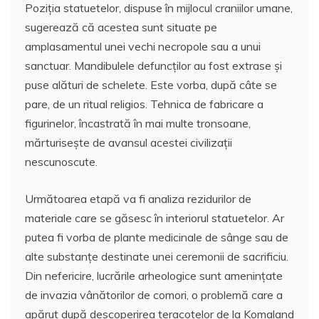
Poziţia statuetelor, dispuse în mijlocul craniilor umane,
sugerează că acestea sunt situate pe
amplasamentul unei vechi necropole sau a unui
sanctuar. Mandibulele defuncţilor au fost extrase şi
puse alături de schelete. Este vorba, după câte se
pare, de un ritual religios. Tehnica de fabricare a
figurinelor, încastrată în mai multe tronsoane,
mărturiseşte de avansul acestei civilizaţii
nescunoscute.
Următoarea etapă va fi analiza rezidurilor de
materiale care se găsesc în interiorul statuetelor. Ar
putea fi vorba de plante medicinale de sânge sau de
alte substanţe destinate unei ceremonii de sacrificiu.
Din nefericire, lucrările arheologice sunt ameninţate
de invazia vânătorilor de comori, o problemă care a
apărut după descoperirea teracotelor de la Komaland