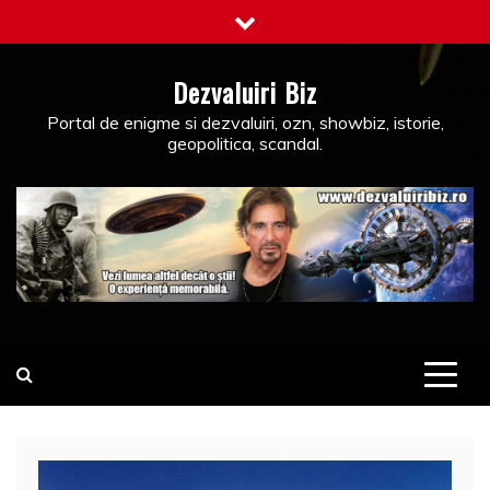
Skip
to
content
Dezvaluiri Biz
Portal de enigme si dezvaluiri, ozn, showbiz, istorie,
geopolitica, scandal.