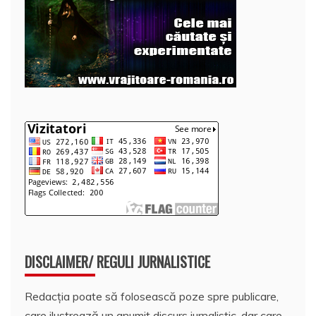
DISCLAIMER/ REGULI JURNALISTICE
Redacția poate să folosească poze spre publicare,
care ilustrează un anumit discurs jurnalistic, dar care