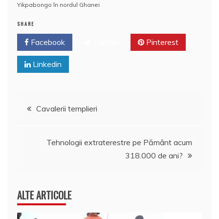
Yikpabongo în nordul Ghanei
o
n
c
p
M
e
o
e
p
ai
SHARE
a
k
l
Facebook
z
Twitter
Pinterest
ă
Linkedin
Navigare
Cavalerii templieri
în
Tehnologii extraterestre pe Pământ acum
articole
318.000 de ani?
ALTE ARTICOLE