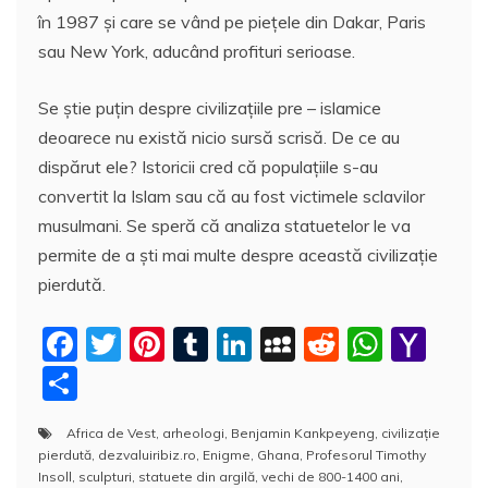
în 1987 şi care se vând pe pieţele din Dakar, Paris
sau New York, aducând profituri serioase.
Se ştie puţin despre civilizaţiile pre – islamice
deoarece nu există nicio sursă scrisă. De ce au
dispărut ele? Istoricii cred că populaţiile s-au
convertit la Islam sau că au fost victimele sclavilor
musulmani. Se speră că analiza statuetelor le va
permite de a şti mai multe despre această civilizaţie
pierdută.
F
T
Pi
T
Li
M
R
W
Y
a
w
nt
u
n
y
e
h
a
P
c
itt
er
m
k
S
d
at
h
a
Africa de Vest
,
arheologi
,
Benjamin Kankpeyeng
,
civilizaţie
e
er
e
bl
e
p
di
s
o
rt
pierdută
,
dezvaluiribiz.ro
,
Enigme
,
Ghana
,
Profesorul Timothy
b
st
r
dI
a
t
A
o
aj
Insoll
,
sculpturi
,
statuete din argilă
,
vechi de 800-1400 ani
,