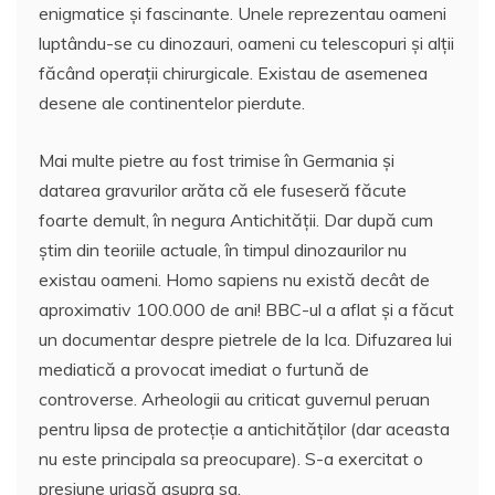
enigmatice şi fascinante. Unele reprezentau oameni
luptându-se cu dinozauri, oameni cu telescopuri şi alţii
făcând operaţii chirurgicale. Existau de asemenea
desene ale continentelor pierdute.
Mai multe pietre au fost trimise în Germania şi
datarea gravurilor arăta că ele fuseseră făcute
foarte demult, în negura Antichităţii. Dar după cum
ştim din teoriile actuale, în timpul dinozaurilor nu
existau oameni. Homo sapiens nu există decât de
aproximativ 100.000 de ani! BBC-ul a aflat şi a făcut
un documentar despre pietrele de la Ica. Difuzarea lui
mediatică a provocat imediat o furtună de
controverse. Arheologii au criticat guvernul peruan
pentru lipsa de protecţie a antichităţilor (dar aceasta
nu este principala sa preocupare). S-a exercitat o
presiune uriaşă asupra sa.