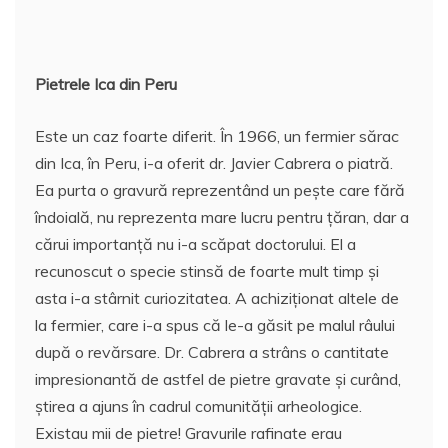
Pietrele Ica din Peru
Este un caz foarte diferit. În 1966, un fermier sărac
din Ica, în Peru, i-a oferit dr. Javier Cabrera o piatră.
Ea purta o gravură reprezentând un peşte care fără
îndoială, nu reprezenta mare lucru pentru ţăran, dar a
cărui importanţă nu i-a scăpat doctorului. El a
recunoscut o specie stinsă de foarte mult timp şi
asta i-a stârnit curiozitatea. A achiziţionat altele de
la fermier, care i-a spus că le-a găsit pe malul râului
după o revărsare. Dr. Cabrera a strâns o cantitate
impresionantă de astfel de pietre gravate şi curând,
ştirea a ajuns în cadrul comunităţii arheologice.
Existau mii de pietre! Gravurile rafinate erau