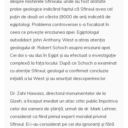
despre misterele Sfinxului, unde au fost arătate
probe geologice indicând faptul că Sfinxul avea cel
puţin de două ori vârsta (9000 de ani) indicată de
egiptologi. Problema controversei s-a focalizat în
ceea ce priveşte eroziunea apei. Egiptologul
autodidact John Anthony West a atras atenţia
geologului dr. Robert Schoch asupra eroziunii apei.
Cei doi s-au dus în Egipt şi au efectuat o investigaţie
complexă la faţa locului. După ce Schoch a examinat
cu atenţie Sfinxul, geologul a confirmat concluzia
iniţială a lui West şi au anunţat descoperirea lor.
Dr. Zahi Hawass, directorul monumentelor de la
Gizeh, a început imediat un atac critic public împotriva
celor doi oameni de ştiinţă, urmat de dr. Mark Lehner,
considerat ca fiind primul expert mondial privind
Sfinxul. Ei i-au considerat pe cei doi ignoranţi şi fără