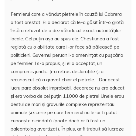
Fermierul care a vândut pietrele în cauză lui Cabrera
a fost arestat. El a declarat că le-a găsit într-o grotă
însă a refuzat de a dezvălui locul exact autorităţilor
locale. Cel puţin aşa au spus ele. Chestiunea a fost
reglată cu o abilitate care i-ar face să pălească pe
politicieni. Guvernul peruan l-a ameninţat cu puşcăria
pe fermier. I s-a propus, şi el a acceptat, un
compromis juridic. {i-a retras declaraţiile şi a
recunoscut că a gravat chiar el pietrele… Dar acest
lucru pare absolut improbabil, deoarece nu era educat
şi era vorba de cel puţin 11000 de pietre! Unele erau
destul de mari şi gravurile complexe reprezentau
animale şi scene pe care fermierul nu le-ar fi putut
cunoaşte niciodată (poate dacă ar fi fost un
paleontolog avertizat). În plus, ar fi trebuit să lucreze