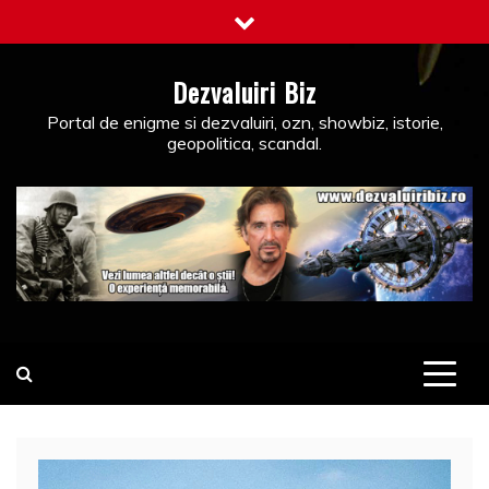
Skip
to
content
Dezvaluiri Biz
Portal de enigme si dezvaluiri, ozn, showbiz, istorie,
geopolitica, scandal.