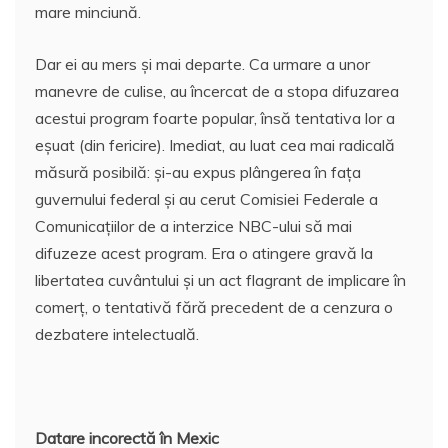
mare minciună.
Dar ei au mers şi mai departe. Ca urmare a unor
manevre de culise, au încercat de a stopa difuzarea
acestui program foarte popular, însă tentativa lor a
eşuat (din fericire). Imediat, au luat cea mai radicală
măsură posibilă: şi-au expus plângerea în faţa
guvernului federal şi au cerut Comisiei Federale a
Comunicaţiilor de a interzice NBC-ului să mai
difuzeze acest program. Era o atingere gravă la
libertatea cuvântului şi un act flagrant de implicare în
comerţ, o tentativă fără precedent de a cenzura o
dezbatere intelectuală.
Datare incorectă în Mexic