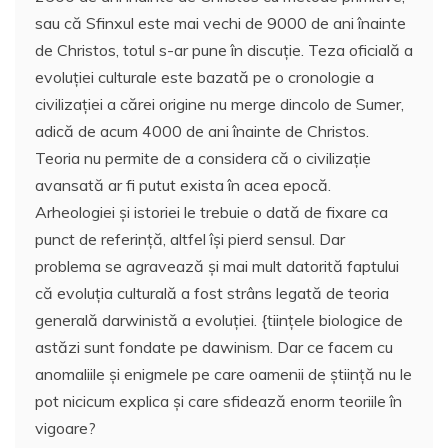
sau că Sfinxul este mai vechi de 9000 de ani înainte
de Christos, totul s-ar pune în discuţie. Teza oficială a
evoluţiei culturale este bazată pe o cronologie a
civilizaţiei a cărei origine nu merge dincolo de Sumer,
adică de acum 4000 de ani înainte de Christos.
Teoria nu permite de a considera că o civilizaţie
avansată ar fi putut exista în acea epocă.
Arheologiei şi istoriei le trebuie o dată de fixare ca
punct de referinţă, altfel îşi pierd sensul. Dar
problema se agravează şi mai mult datorită faptului
că evoluţia culturală a fost strâns legată de teoria
generală darwinistă a evoluţiei. {tiinţele biologice de
astăzi sunt fondate pe dawinism. Dar ce facem cu
anomaliile şi enigmele pe care oamenii de ştiinţă nu le
pot nicicum explica şi care sfidează enorm teoriile în
vigoare?