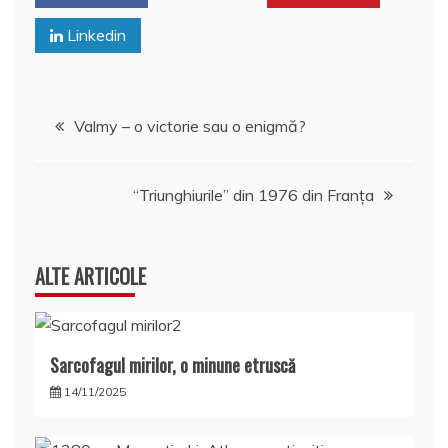
Linkedin
Navigare
Valmy – o victorie sau o enigmă?
în
“Triunghiurile” din 1976 din Franța
articole
ALTE ARTICOLE
Sarcofagul mirilor, o minune etruscă
14/11/2025