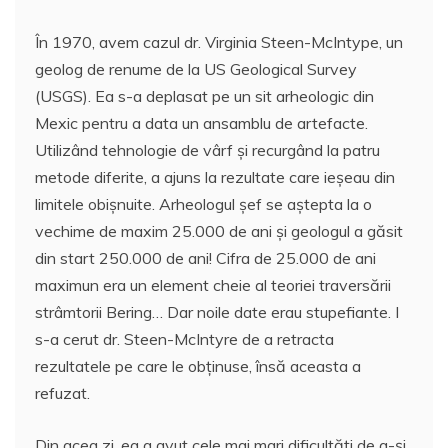
În 1970, avem cazul dr. Virginia Steen-McIntype, un
geolog de renume de la US Geological Survey
(USGS). Ea s-a deplasat pe un sit arheologic din
Mexic pentru a data un ansamblu de artefacte.
Utilizând tehnologie de vârf şi recurgând la patru
metode diferite, a ajuns la rezultate care ieşeau din
limitele obişnuite. Arheologul şef se aştepta la o
vechime de maxim 25.000 de ani şi geologul a găsit
din start 250.000 de ani! Cifra de 25.000 de ani
maximun era un element cheie al teoriei traversării
strâmtorii Bering… Dar noile date erau stupefiante. I
s-a cerut dr. Steen-McIntyre de a retracta
rezultatele pe care le obţinuse, însă aceasta a
refuzat.
Din acea zi, ea a avut cele mai mari dificultăţi de a-şi