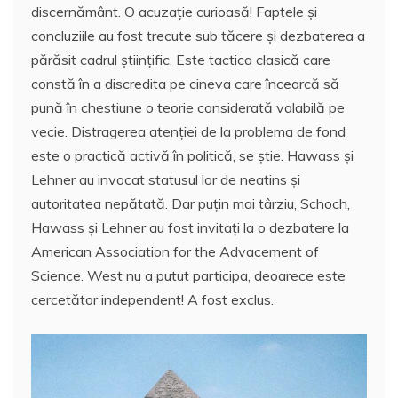
discernământ. O acuzaţie curioasă! Faptele şi
concluziile au fost trecute sub tăcere şi dezbaterea a
părăsit cadrul ştiinţific. Este tactica clasică care
constă în a discredita pe cineva care încearcă să
pună în chestiune o teorie considerată valabilă pe
vecie. Distragerea atenţiei de la problema de fond
este o practică activă în politică, se ştie. Hawass şi
Lehner au invocat statusul lor de neatins şi
autoritatea nepătată. Dar puţin mai târziu, Schoch,
Hawass şi Lehner au fost invitaţi la o dezbatere la
American Association for the Advacement of
Science. West nu a putut participa, deoarece este
cercetător independent! A fost exclus.