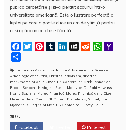
publica cercetările şi şi-a pierdut scaunul într-o
universitate americană. Este o ilustrare perfectă a
luptei pe care o poate duce un om de ştiinţă pentru
a-şi apăra munca bine făcută.
F
T
Pi
T
Li
M
R
W
Y
a
w
nt
u
n
y
e
h
a
P
c
itt
er
m
k
S
d
at
h
a
American Association for the Advacement of Science
,
e
er
e
bl
e
p
di
s
o
rt
Arheologie cenzurată
,
Christos
,
dawinism
,
directorul
b
st
r
dI
a
t
A
o
aj
monumentelor de la Gizeh
,
Dr. Cabrera
,
dr. Mark Lehner
,
dr.
Robert Schoch
,
dr. Virginia Steen-McIntype
,
Dr. Zahi Hawass
,
o
n
c
p
M
e
Homo Sapiens
,
Marea Piramidă
,
Marea Piramidă de la Gizeh
,
o
e
p
ai
Mexic
,
Michael Cremo
,
NBC
,
Peru
,
Pietrele Ica
,
Sfinxul
,
The
a
Mysterious Origins of Man
,
US Geological Survey (USGS)
k
l
z
SHARE
ă
Facebook
Twitter
Pinterest