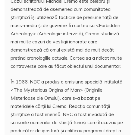
Cazul scriitorului Michael Cremo este celebru şi
demonstrează de asemenea cum comunitatea
ştiinţifică îşi utilizează tacticile de presiune faţă de
mass-media şi de guverne. În cartea sa <Forbidden
Arheology> (Arheologie interzisă), Cremo studiază
mai multe cazuri de vestigii ignorate care
demonstrează că omul există mai de mult decât
pretind cronologiile actuale. Cartea sa a ridicat multe
controverse care au făcut obiectul unui documentar.
În 1966, NBC a produs o emisiune specială intitulată
<The Mysterious Origins of Man> (Originile
Misterioase ale Omului), care s-a bazat pe
materialele cărţii lui Cremo. Reacţia comunităţii
ştiinţifice a fost imensă. NBC a fost invadată de
scrisorile oamenilor de ştiinţă furioşi care îl acuzau pe
producător de ipostură şi calificau programul drept o