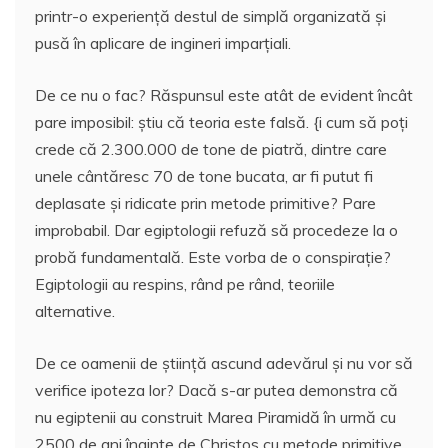
printr-o experienţă destul de simplă organizată şi
pusă în aplicare de ingineri imparţiali.
De ce nu o fac? Răspunsul este atât de evident încât
pare imposibil: ştiu că teoria este falsă. {i cum să poţi
crede că 2.300.000 de tone de piatră, dintre care
unele cântăresc 70 de tone bucata, ar fi putut fi
deplasate şi ridicate prin metode primitive? Pare
improbabil. Dar egiptologii refuză să procedeze la o
probă fundamentală. Este vorba de o conspiraţie?
Egiptologii au respins, rând pe rând, teoriile
alternative.
De ce oamenii de ştiinţă ascund adevărul şi nu vor să
verifice ipoteza lor? Dacă s-ar putea demonstra că
nu egiptenii au construit Marea Piramidă în urmă cu
2500 de ani înainte de Christos cu metode primitive,