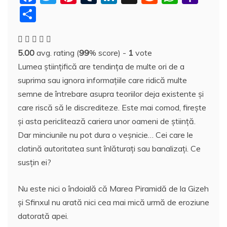
a
w
nt
u
n
y
e
h
a
P
c
itt
er
m
k
S
d
at
h
a
e
er
e
bl
e
p
di
s
o
rt
5.00
avg. rating (
99
% score) -
1
vote
b
st
r
dI
a
t
A
o
aj
Lumea ştiinţifică are tendinţa de multe ori de a
o
n
c
p
M
e
suprima sau ignora informaţiile care ridică multe
o
e
p
ai
a
semne de întrebare asupra teoriilor deja existente şi
k
l
z
care riscă să le discrediteze. Este mai comod, fireşte
şi asta periclitează cariera unor oameni de ştiinţă.
ă
Dar minciunile nu pot dura o veşnicie… Cei care le
clatină autoritatea sunt înlăturaţi sau banalizaţi. Ce
susţin ei?
Nu este nici o îndoială că Marea Piramidă de la Gizeh
şi Sfinxul nu arată nici cea mai mică urmă de eroziune
datorată apei.