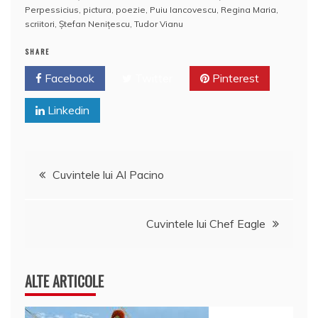
o
e
p
ai
a
Perpessicius
,
pictura
,
poezie
,
Puiu Iancovescu
,
Regina Maria
,
k
l
z
scriitori
,
Ștefan Nenițescu
,
Tudor Vianu
ă
SHARE
Facebook
Twitter
Pinterest
Linkedin
Navigare
Cuvintele lui Al Pacino
în
Cuvintele lui Chef Eagle
articole
ALTE ARTICOLE