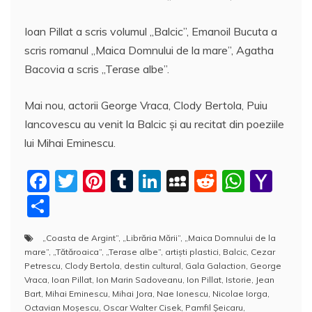
Ioan Pillat a scris volumul „Balcic”, Emanoil Bucuta a
scris romanul „Maica Domnului de la mare”, Agatha
Bacovia a scris „Terase albe”.
Mai nou, actorii George Vraca, Clody Bertola, Puiu
Iancovescu au venit la Balcic și au recitat din poeziile
lui Mihai Eminescu.
F
T
Pi
T
Li
M
R
W
Y
a
w
nt
u
n
y
e
h
a
P
c
itt
er
m
k
S
d
at
h
a
„Coasta de Argint”
,
„Librăria Mării”
,
„Maica Domnului de la
e
er
e
bl
e
p
di
s
o
rt
mare”
,
„Tătăroaica”
,
„Terase albe”
,
artiști plastici
,
Balcic
,
Cezar
b
st
r
dI
a
t
A
o
aj
Petrescu
,
Clody Bertola
,
destin cultural
,
Gala Galaction
,
George
Vraca
,
Ioan Pillat
,
Ion Marin Sadoveanu
,
Ion Pillat
,
Istorie
,
Jean
o
n
c
p
M
e
Bart
,
Mihai Eminescu
,
Mihai Jora
,
Nae Ionescu
,
Nicolae Iorga
,
Octavian Moșescu
,
Oscar Walter Cisek
,
Pamfil Şeicaru
,