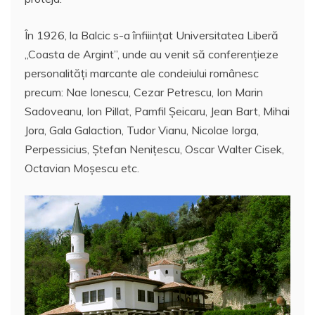
În 1926, la Balcic s-a înfiiințat Universitatea Liberă
„Coasta de Argint”, unde au venit să conferențieze
personalități marcante ale condeiului românesc
precum: Nae Ionescu, Cezar Petrescu, Ion Marin
Sadoveanu, Ion Pillat, Pamfil Șeicaru, Jean Bart, Mihai
Jora, Gala Galaction, Tudor Vianu, Nicolae Iorga,
Perpessicius, Ștefan Nenițescu, Oscar Walter Cisek,
Octavian Moșescu etc.