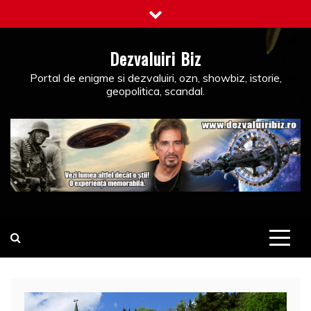
Skip
to
content
Dezvaluiri Biz
Portal de enigme si dezvaluiri, ozn, showbiz, istorie,
geopolitica, scandal.