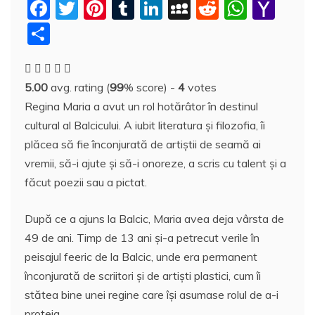
F
T
Pi
T
Li
M
R
W
Y
a
w
nt
u
n
y
e
h
a
P
c
itt
er
m
k
S
d
at
h
a
e
er
e
bl
e
p
di
s
o
rt
5.00
avg. rating (
99
% score) -
4
votes
b
st
r
dI
a
t
A
o
aj
Regina Maria a avut un rol hotărâtor în destinul
o
n
c
p
M
e
cultural al Balcicului. A iubit literatura și filozofia, îi
o
e
p
ai
a
plăcea să fie înconjurată de artiștii de seamă ai
k
l
z
vremii, să-i ajute și să-i onoreze, a scris cu talent și a
făcut poezii sau a pictat.
ă
După ce a ajuns la Balcic, Maria avea deja vârsta de
49 de ani. Timp de 13 ani și-a petrecut verile în
peisajul feeric de la Balcic, unde era permanent
înconjurată de scriitori și de artiști plastici, cum îi
stătea bine unei regine care își asumase rolul de a-i
proteja.