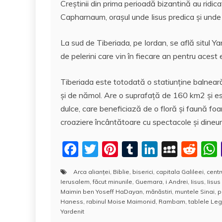
Creştinii din prima perioadă bizantină au ridica
Capharnaum, oraşul unde Iisus predica şi unde tră
La sud de Tiberiada, pe Iordan, se află situl Yard
de pelerini care vin în fiecare an pentru acest 
Tiberiada este totodată o statiunţine balneară
şi de nămol. Are o suprafaţă de 160 km2 şi est
dulce, care beneficiază de o floră şi faună foa
croaziere încântătoare cu spectacole şi dineu
F
T
Pi
T
Li
M
R
a
w
nt
u
n
y
e
Arca alianţei
,
Biblie
,
biserici
,
capitala Galileei
,
centr
c
itt
er
m
k
S
d
Ierusalem
,
făcut minunile
,
Guemara
,
i Andrei
,
Iisus
,
Iisus
e
er
e
bl
e
p
di
Maimin ben Yoseff HaDayan
,
mănăstiri
,
muntele Sinai
,
p
Haness
,
rabinul Moise Maimonid
,
Rambam
,
tablele Leg
b
st
r
dI
a
t
Yardenit