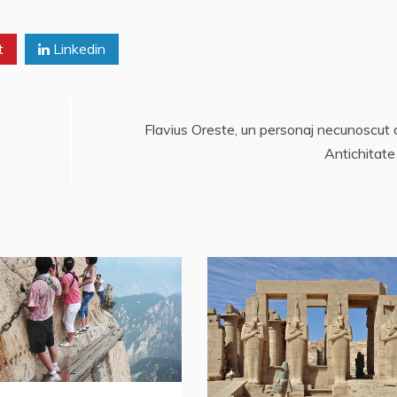
p
M
a
p
ai
z
t
Linkedin
l
ă
Flavius Oreste, un personaj necunoscut 
Antichitate