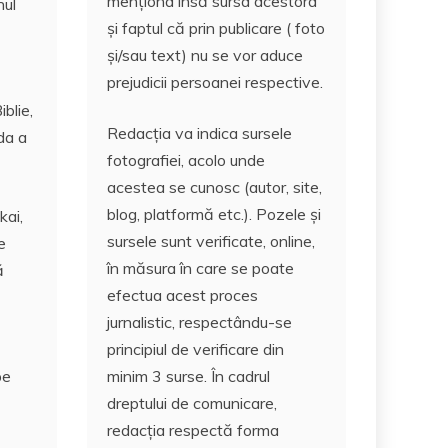
menționa însă sursa acestora
nul
și faptul că prin publicare ( foto
și/sau text) nu se vor aduce
prejudicii persoanei respective.
blie,
Redacția va indica sursele
da a
fotografiei, acolo unde
acestea se cunosc (autor, site,
blog, platformă etc.). Pozele și
kai,
sursele sunt verificate, online,
e
în măsura în care se poate
ă
efectua acest proces
jurnalistic, respectându-se
principiul de verificare din
minim 3 surse. În cadrul
pe
dreptului de comunicare,
redacția respectă forma