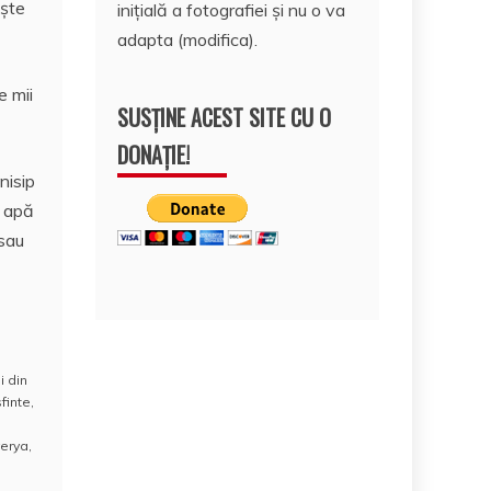
eşte
inițială a fotografiei și nu o va
adapta (modifica).
e mii
SUSȚINE ACEST SITE CU O
DONAȚIE!
nisip
e apă
 sau
i din
sfinte
,
verya
,