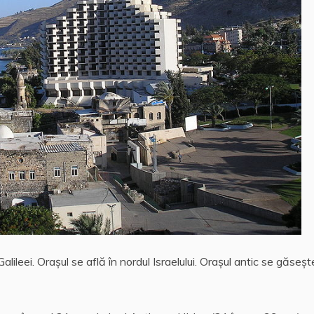
lileei. Oraşul se află în nordul Israelului. Oraşul antic se găseşt