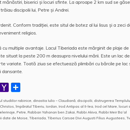
t mănăstiri, biserici şi locuri sfinte. La aproape 2 km sud se găs
iau discipolii lui, Petre şi Andrei.
enit. Conform tradiţiei, este situl de botez al lui Iisus şi a zeci d
eveniment religios.
 cu multiple avantaje. Lacul Tiberiada este mărginit de plaje de 
e situat la peste 200 m deasupra nivelului mării. Este un lac d
rte variate. Toată ziua se efectuează plimbări cu bărcile pe lac
ri dansante.
W
Y
P
h
a
a
ul studiilor rabinice
,
dinastia Iulio – Claudiană
,
discipolii
,
distrugerea Templulu
at
h
rt
 Christos
,
împăratul Tiberiu
,
Iordan
,
Irod Antipas al II-lea
,
Irod cel Mare
,
locuri 
s
o
aj
elerinaje
,
Petre
,
Rabban Yahanan ben Zakai
,
Rabbi Akiva
,
Rabbi Meir Ba´al
ii date de Moise
,
Tiberiada
,
Tiberius Carsae Divi Augusti Filius Augustees
,
T
A
o
e