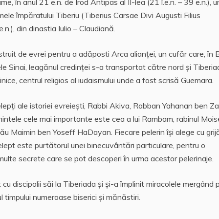
e, în anul 21 e.n. de Irod Antipas al II-lea (21 î.e.n. – 39 e.n.), u
numele împăratului Tiberiu (Tiberius Carsae Divi Augusti Filius
.), din dinastia Iulio – Claudiană.
uit de evrei pentru a adăposti Arca alianţei, un cufăr care, în Bi
e Sinai, leagănul credinţei s-a transportat către nord şi Tiberia
abinice, centrul religios al iudaismului unde a fost scrisă Guemara.
epţi ale istoriei evreieşti, Rabbi Akiva, Rabban Yahanan ben Za
intele cele mai importante este cea a lui Rambam, rabinul Mois
său Maimin ben Yoseff HaDayan. Fiecare pelerin îşi alege cu grij
ţelept este purtătorul unei binecuvântări particulare, pentru o
 multe secrete care se pot descoperi în urma acestor pelerinaje.
t cu discipolii săi la Tiberiada şi şi-a împlinit miracolele mergând 
ul timpului numeroase biserici şi mănăstiri.