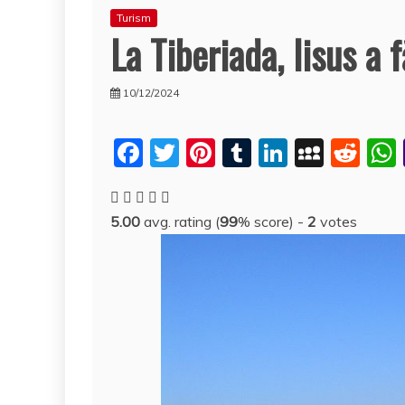
Turism
La Tiberiada, Iisus a 
10/12/2024
F
T
Pi
T
Li
M
R
a
w
nt
u
n
y
e
c
itt
er
m
k
S
d
5.00
avg. rating (
99
% score) -
2
votes
e
er
e
bl
e
p
di
b
st
r
dI
a
t
o
n
c
o
e
k