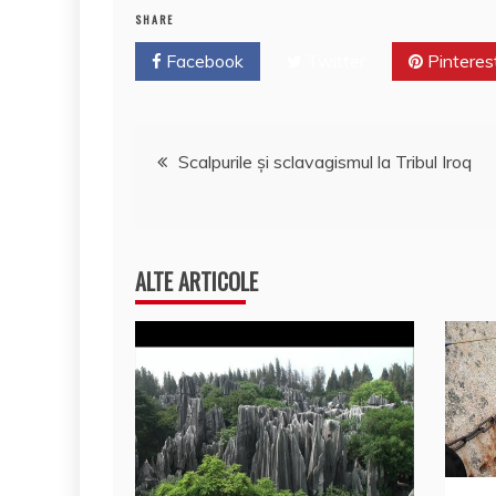
o
n
c
SHARE
o
e
Facebook
Twitter
Pinteres
k
Navigare
Scalpurile și sclavagismul la Tribul Iroq
în
articole
ALTE ARTICOLE