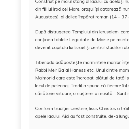
Construit pe malul stâng al lacului cu acelaşi num
din fiii lui Irod cel Mare, oraşul îşi datorează 
Augustees), al doilea împărat roman (14 – 37 e.n
După distrugerea Templului din Ierusalem, constr
conţinea tablele Legii date de Moise pe muntel
devenit capitala lui Israel şi centrul studiilor r
Tiberiada adăposteşte mormintele marilor înţel
Rabbi Meir Ba´al Haness etc. Unul dintre morm
Maimonid care este îngropat, alături de tatăl 
locul de pelerinaj. Tradiţia spune că fiecare în
căsătorie viitoare, o naştere, o reuşită… Sunt
Conform tradiţiei creştine, Iisus Christos a trăi
apele lacului. Aici au fost construite, de-a lung