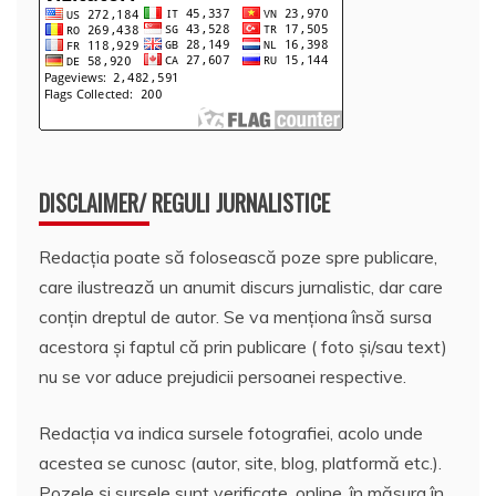
DISCLAIMER/ REGULI JURNALISTICE
Redacția poate să folosească poze spre publicare,
care ilustrează un anumit discurs jurnalistic, dar care
conțin dreptul de autor. Se va menționa însă sursa
acestora și faptul că prin publicare ( foto și/sau text)
nu se vor aduce prejudicii persoanei respective.
Redacția va indica sursele fotografiei, acolo unde
acestea se cunosc (autor, site, blog, platformă etc.).
Pozele și sursele sunt verificate, online, în măsura în