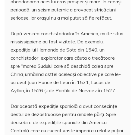
abandonarea acestui oraș prosper și mare. În ceeași
perioadă, un seism puternic a provocat stricăciuni
serioase, iar orașul nu a mai putut să fie refăcut.
După venirea conchistadorilor în America, multe situri
mississippiene au fost vizitate. De exemplu,
expediția lui Hernando de Soto din 1540, un
conchistador explorator care căuta o trecătoare
spre “marea Sudului care să deschidă calea spre
China, urmărind astfel aceleași obiective pe care le-
au avut Juan Ponce de Leon în 1531, Lucas de
Ayllon, în 1526 și de Panfilo de Narvaez în 1527 .
Dar această expediție spaniolă a avut consecințe
destul de dezastruoase pentru ambele părți. Spre
deosebire de expedițiile spaniole din America
Centrală care au cucerit vaste imperii cu relativ puțini