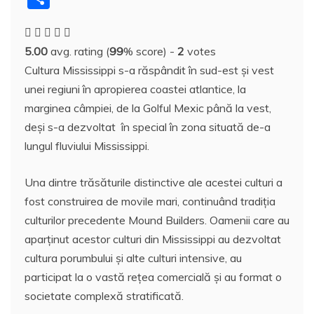
c
itt
er
m
k
S
d
at
h
a
e
er
e
bl
e
p
di
s
o
rt
5.00
avg. rating (
99
% score) -
2
votes
b
st
r
dI
a
t
A
o
aj
Cultura Mississippi s-a răspândit în sud-est și vest
o
n
c
p
M
e
unei regiuni în apropierea coastei atlantice, la
o
e
p
ai
a
marginea câmpiei, de la Golful Mexic până la vest,
k
l
z
deși s-a dezvoltat în special în zona situată de-a
lungul fluviului Mississippi.
ă
Una dintre trăsăturile distinctive ale acestei culturi a
fost construirea de movile mari, continuând tradiția
culturilor precedente Mound Builders. Oamenii care au
aparținut acestor culturi din Mississippi au dezvoltat
cultura porumbului și alte culturi intensive, au
participat la o vastă rețea comercială și au format o
societate complexă stratificată.