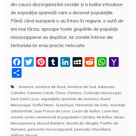
din cauza dezorganizării sociale și a bolilor introduse
de expediția spaniolă care a decimat populațiile.
Până când europenii s-au întors în regiune, o sută de
ani mai târziu, aproape toate grupările de populații
mississippiene au dispărut, iar zonele întinse ale
teritoriului lor erau practic nelocuite.
F
T
Pi
T
Li
M
R
W
Y
a
w
nt
u
n
y
e
h
a
P
c
itt
er
m
k
S
d
at
h
a
America
,
America de Nord
,
America de Sud
,
Arkansas
,
e
er
e
bl
e
p
di
s
o
rt
Cahokia
,
Canteen Creek
,
China
,
Christos
,
Civilizația Mississippi
,
b
st
r
dI
a
t
A
o
aj
East Saint Louis
,
expedițiile spaniole din America
,
fluviul
Mississippi
,
Golful Mexic
,
Guachoya
,
Hernando de Soto
,
inundații
o
n
c
p
M
e
catastrofale
,
Juan Ponce de Leon
,
Lucas de Ayllon
,
Lumii Noi
,
o
e
p
ai
marele centru ceremonial al populației Cahokia
,
McArthur
,
Mexic
,
a
Mezoamerica
,
Mound Builders
,
Movila de călugări
,
Panfilo de
k
l
z
Narvaez
,
perioada mississippiană
,
perioada Woodland
,
William Woods