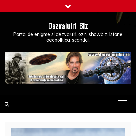
Skip
to
content
Dezvaluiri Biz
Portal de enigme si dezvaluiri, ozn, showbiz, istorie,
geopolitica, scandal.