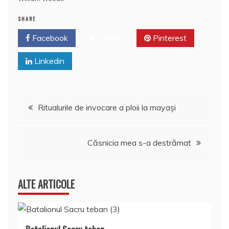
ă
SHARE
Facebook
Twitter
Pinterest
Linkedin
Navigare
Ritualurile de invocare a ploii la mayași
în
Căsnicia mea s-a destrămat
articole
ALTE ARTICOLE