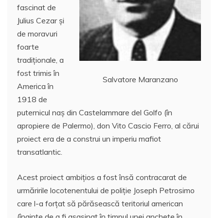
fascinat de
Julius Cezar și
de moravuri
foarte
tradiționale, a
fost trimis în
Salvatore Maranzano
America în
1918 de
puternicul naș din Castelammare del Golfo (în
apropiere de Palermo), don Vito Cascio Ferro, al cărui
proiect era de a construi un imperiu mafiot
transatlantic.
Acest proiect ambițios a fost însă contracarat de
urmăririle locotenentului de poliție Joseph Petrosimo
care l-a forțat să părăsească teritoriul american
(înainte de a fi asasinat în timpul unei anchete în