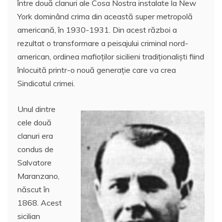
e
între două clanuri ale Cosa Nostra instalate la New
o
e
p
ai
a
York dominând crima din această super metropolă
k
l
z
americană, în 1930-1931. Din acest război a
rezultat o transformare a peisajului criminal nord-
ă
american, ordinea mafioților sicilieni tradiționaliști fiind
înlocuită printr-o nouă generație care va crea
Sindicatul crimei.
Unul dintre
cele două
clanuri era
condus de
Salvatore
Maranzano,
născut în
1868. Acest
sicilian