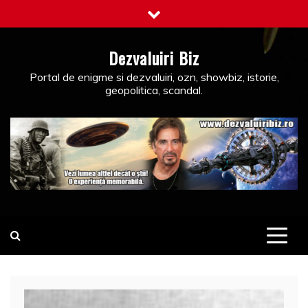
Skip
to
content
Dezvaluiri Biz
Portal de enigme si dezvaluiri, ozn, showbiz, istorie,
geopolitica, scandal.