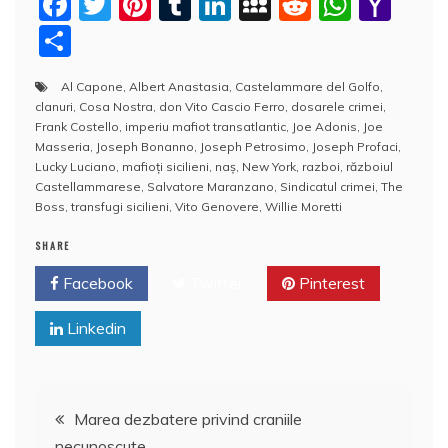
F
T
Pi
T
Li
M
R
W
Y
a
w
nt
u
n
y
e
h
a
P
c
itt
er
m
k
S
d
at
h
a
Al Capone
,
Albert Anastasia
,
Castelammare del Golfo
,
e
er
e
bl
e
p
di
s
o
rt
clanuri
,
Cosa Nostra
,
don Vito Cascio Ferro
,
dosarele crimei
,
b
st
r
dI
a
t
A
o
aj
Frank Costello
,
imperiu mafiot transatlantic
,
Joe Adonis
,
Joe
Masseria
,
Joseph Bonanno
,
Joseph Petrosimo
,
Joseph Profaci
,
o
n
c
p
M
e
Lucky Luciano
,
mafioți sicilieni
,
naș
,
New York
,
razboi
,
războiul
o
e
p
ai
Castellammarese
,
Salvatore Maranzano
,
Sindicatul crimei
,
The
a
Boss
,
transfugi sicilieni
,
Vito Genovere
,
Willie Moretti
k
l
z
SHARE
ă
Facebook
Twitter
Pinterest
Linkedin
Navigare
Marea dezbatere privind craniile
necunoscute