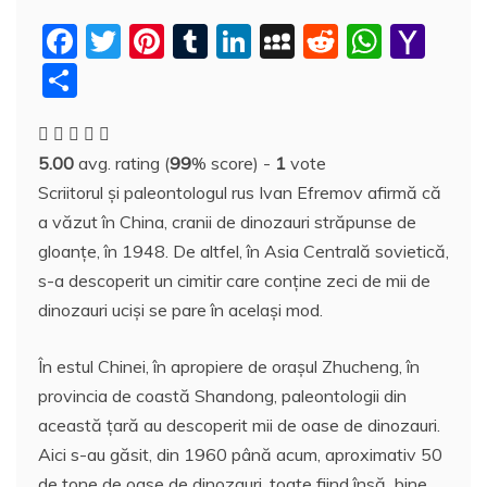
F
T
Pi
T
Li
M
R
W
Y
a
w
nt
u
n
y
e
h
a
P
c
itt
er
m
k
S
d
at
h
a
e
er
e
bl
e
p
di
s
o
rt
5.00
avg. rating (
99
% score) -
1
vote
b
st
r
dI
a
t
A
o
aj
Scriitorul şi paleontologul rus Ivan Efremov afirmă că
o
n
c
p
M
e
a văzut în China, cranii de dinozauri străpunse de
o
e
p
ai
a
gloanţe, în 1948. De altfel, în Asia Centrală sovietică,
k
l
z
s-a descoperit un cimitir care conţine zeci de mii de
dinozauri ucişi se pare în acelaşi mod.
ă
În estul Chinei, în apropiere de oraşul Zhucheng, în
provincia de coastă Shandong, paleontologii din
această ţară au descoperit mii de oase de dinozauri.
Aici s-au găsit, din 1960 până acum, aproximativ 50
de tone de oase de dinozauri, toate fiind însă bine