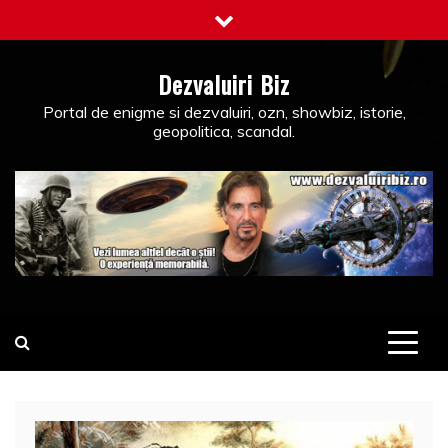
Skip
to
content
Dezvaluiri Biz
Portal de enigme si dezvaluiri, ozn, showbiz, istorie,
geopolitica, scandal.