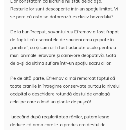
Dar constatăm că lucrurile nu stau deloc aşa.
Resturile lor sunt descoperite într-un spaţiu limitat. Vi
se pare că asta se datorează exclusiv hazardului?
De la bun început, savantul rus Efremov a fost frapat
de faptul că osemintele de saurieni erau grupate în
„cimitire”, ca şi cum ar fi fost adunate acolo pentru a
muri, animale ierbivore şi carnivore deopotrivă. Gata
de a-şi da ultima suflare într-un spaţiu sacru al lor.
Pe de altă parte, Efremov a mai remarcat faptul că
toate craniile în întregime conservate purtau la nivelul
occipital o deschidere rotundă destul de analogă
celei pe care o lasă un glonte de puşcă!
Judecând după regularitatea rănilor, putem lesne
deduce că arma care le-a produs era destul de