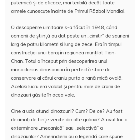
puternică şi de eficace, mai teribilă decât toate
armele cunoscute înainte de Primul Război Mondial.
O descoperire uimitoare s-a făcut în 1948, când
oamenii de ştiinţă au dat peste un „cimitir” de saurieni
larg de patru kilometri şi lung de zece. Era în timpul
construcţiei unui baraj în regiunea munţilot Tian-
Chan. Totul a început prin descoperirea unui
monoclonius dinosaurian în perfectă stare de
conservare al cărui craniu purta o rană mică ovală.
Acelaşi lucru era valabil şi pentru miile de cranii de
dinozauri găsite în acea vale.
Cine a ucis atunci dinozaurii? Cum? De ce? Au fost
decimaţi de fiinţe venite din alte galaxii? A avut loc o
exterminare „mecanică” sau „selectivă” a
dinozaurilor? Amerindienii au o legendă care spune