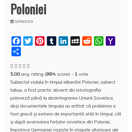
Poloniei
02/05/2019
F
T
Pi
T
Li
M
R
W
Y
a
w
nt
u
n
y
e
h
a
P
c
itt
er
m
k
S
d
at
h
a
e
er
e
bl
e
p
di
s
o
rt
5.00
avg. rating (
99
% score) -
1
vote
b
st
r
dI
a
t
A
o
aj
Subiectul violului în timpul eliberării Poloniei, subiect
o
n
c
p
M
e
tabuu, a fost practic absent din istoriografia
o
e
p
ai
a
poloneză până la dezintegrarea Uniunii Sovietice,
k
l
z
deși documentele timpului au arătat că problema a
fost gravă și extrem de importantă atât în timpul, cât
ă
și după avansarea forțelor sovietice din Polonia,
împotriva Germaniei naziste în etapele ulterioare ale