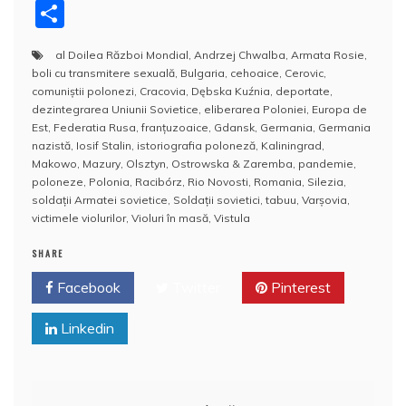
a
w
nt
u
n
y
e
h
a
P
c
itt
er
m
k
S
d
at
h
a
al Doilea Război Mondial
,
Andrzej Chwalba
,
Armata Rosie
,
e
er
e
bl
e
p
di
s
o
rt
boli cu transmitere sexuală
,
Bulgaria
,
cehoaice
,
Cerovic
,
b
st
r
dI
a
t
A
o
aj
comuniștii polonezi
,
Cracovia
,
Dębska Kuźnia
,
deportate
,
dezintegrarea Uniunii Sovietice
,
eliberarea Poloniei
,
Europa de
o
n
c
p
M
e
Est
,
Federatia Rusa
,
franțuzoaice
,
Gdansk
,
Germania
,
Germania
o
e
p
ai
nazistă
,
Iosif Stalin
,
istoriografia poloneză
,
Kaliningrad
,
a
Makowo
,
Mazury
,
Olsztyn
,
Ostrowska & Zaremba
,
pandemie
,
k
l
z
poloneze
,
Polonia
,
Racibórz
,
Rio Novosti
,
Romania
,
Silezia
,
soldații Armatei sovietice
,
Soldaţii sovietici
,
tabuu
,
Varşovia
,
ă
victimele violurilor
,
Violuri în masă
,
Vistula
SHARE
Facebook
Twitter
Pinterest
Linkedin
Navigare