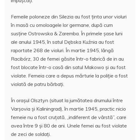
împușcați.
Femeile poloneze din Silezia au fost ținta unor violuri
în masă cu omoloagele lor germane, după cum
susține Ostrowska & Zaremba. În primele șase luni
ale anului 1945, în satul Dębska Kuźnia au fost
raportate 268 de violuri. În martie 1945, lângă
Racibórz, 30 de femei găsite într-o fabrică de in au
fost blocate într-o casă din satul Makowo și au fost
violate. Femeia care a depus mărturie la poliție a fost
violată de patru bărbați.
În orașul Olsztyn (situat la jumătatea drumului între
Varșovia și Kaliningrad), în martie 1945, practic nicio
femeie nu a fost cruțată, „indiferent de vârstă”, care
avea între 9 și 80 de ani. Unele femei au fost violate
de zeci de soldați.