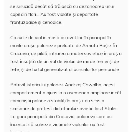
se sinucidă decât să trăiască cu dezonoarea unui
copil din flori… Au fost violate și deportate
franțuzoaice și cehoaice.
Cazurile de viol în masă au avut loc în principal în
marile orașe poloneze preluate de Armata Roșie. În
Cracovia, de pildă, intrarea armatei sovietice în oraș a
fost însoțită de un val de violuri de mii de femei și de
fete, și de furtul generalizat al bunurilor lor personale.
Potrivit istoricului polonez Andrzej Chwalba, acest
comportament a ajuns la o asemenea amploare încât
comuniștii polonezi stabiliți în oraș i-au scris o
scrisoare de protest dictatorului sovietic Iosif Stalin.
La gara principală din Cracovia, polonezii care au
încercat să salveze victimele violurilor au fost