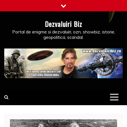
Skip
to
content
Dezvaluiri Biz
Portal de enigme si dezvaluiri, ozn, showbiz, istorie,
geopolitica, scandal.