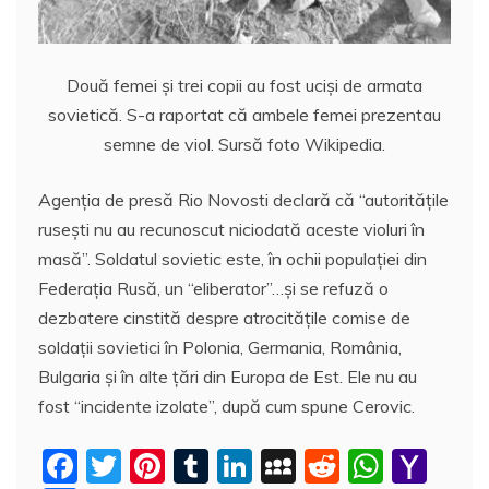
Două femei și trei copii au fost uciși de armata
sovietică. S-a raportat că ambele femei prezentau
semne de viol. Sursă foto Wikipedia.
Agenția de presă Rio Novosti declară că “autoritățile
rusești nu au recunoscut niciodată aceste violuri în
masă”. Soldatul sovietic este, în ochii populației din
Federația Rusă, un “eliberator”…și se refuză o
dezbatere cinstită despre atrocitățile comise de
soldații sovietici în Polonia, Germania, România,
Bulgaria și în alte țări din Europa de Est. Ele nu au
fost “incidente izolate”, după cum spune Cerovic.
F
T
Pi
T
Li
M
R
W
Y